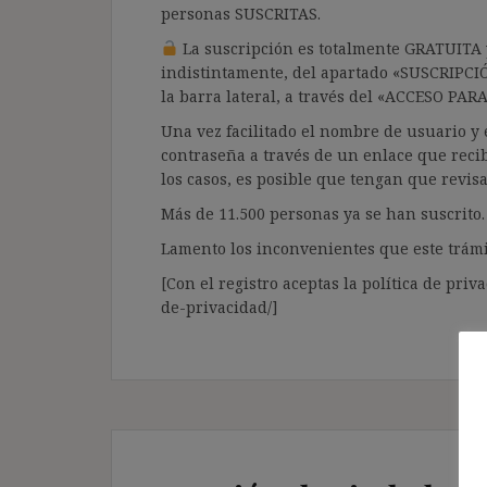
personas SUSCRITAS.
La suscripción es totalmente GRATUITA y
indistintamente, del apartado «SUSCRIPCI
la barra lateral, a través del «ACCESO PA
Una vez facilitado el nombre de usuario y e
contraseña a través de un enlace que recib
los casos, es posible que tengan que revis
Más de 11.500 personas ya se han suscrito.
Lamento los inconvenientes que este trámi
[Con el registro aceptas la política de priva
de-privacidad/]