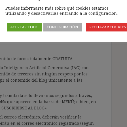
 carencia de 500 días:
Puedes informarte más sobre qué cookies estamos
 días cuota por
utilizando y desactivarlas entrando a la configuración.
ordinarias
ACEPTAR TODO
CONFIGURACIÓN
RECHAZAR COOKIES
tarios Jurisprudencia
ntenido de forma totalmente GRATUITA.
a Inteligencia Artificial Generativa (IAG) con
enido de terceros sin ningún respeto por los
gir el contenido del blog únicamente a las
 tramitarla solo lleva unos segundos a través,
ÓN» que aparece en la barra de MENÚ; o bien, en
RA SUSCRIBIRSE AL BLOG».
l correo electrónico, deberán verificar la
irán en el correo electrónico registrado (según