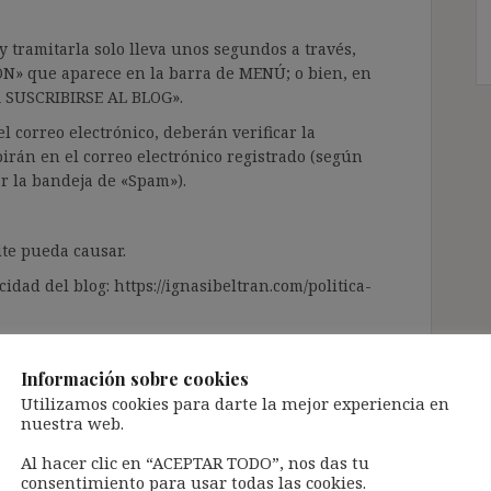
 tramitarla solo lleva unos segundos a través,
ÓN» que aparece en la barra de MENÚ; o bien, en
RA SUSCRIBIRSE AL BLOG».
l correo electrónico, deberán verificar la
irán en el correo electrónico registrado (según
ar la bandeja de «Spam»).
te pueda causar.
cidad del blog: https://ignasibeltran.com/politica-
Información sobre cookies
Utilizamos cookies para darte la mejor experiencia en
nuestra web.
Al hacer clic en “ACEPTAR TODO”, nos das tu
consentimiento para usar todas las cookies.