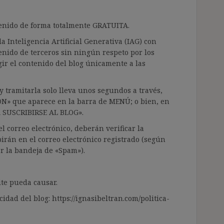
ntenido de forma totalmente GRATUITA.
a Inteligencia Artificial Generativa (IAG) con
enido de terceros sin ningún respeto por los
gir el contenido del blog únicamente a las
 tramitarla solo lleva unos segundos a través,
ÓN» que aparece en la barra de MENÚ; o bien, en
RA SUSCRIBIRSE AL BLOG».
l correo electrónico, deberán verificar la
irán en el correo electrónico registrado (según
ar la bandeja de «Spam»).
te pueda causar.
cidad del blog: https://ignasibeltran.com/politica-