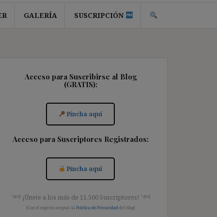
ER
GALERÍA
SUSCRIPCIÓN
Acceso para Suscribirse al Blog
(GRATIS):
Pincha aquí
Acceso para Suscriptores Registrados:
Pincha aquí
༺ ¡Únete a los más de 11.500 Suscriptores! ༺
[Con el registro aceptas la
Política de Privacidad
del blog]