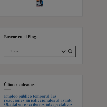
Buscar en el Blog…
Últimas entradas
Empleo público temporal: las
reacciones jurisdiccionales al asunto
Obadal en 10 criterios interpretativos