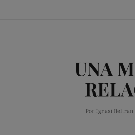
Saltar
al
contenido
UNA M
RELA
Por Ignasi Beltran