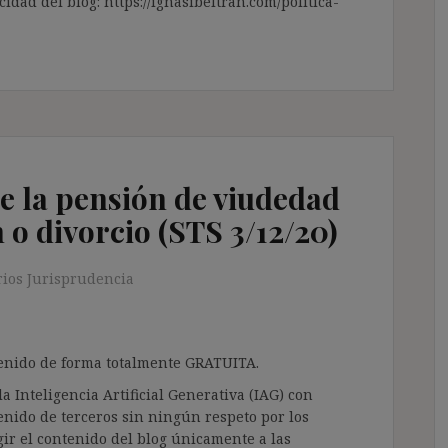
cidad del blog: https://ignasibeltran.com/politica-
de la pensión de viudedad
 o divorcio (STS 3/12/20)
ios Jurisprudencia
ntenido de forma totalmente GRATUITA.
a Inteligencia Artificial Generativa (IAG) con
enido de terceros sin ningún respeto por los
gir el contenido del blog únicamente a las