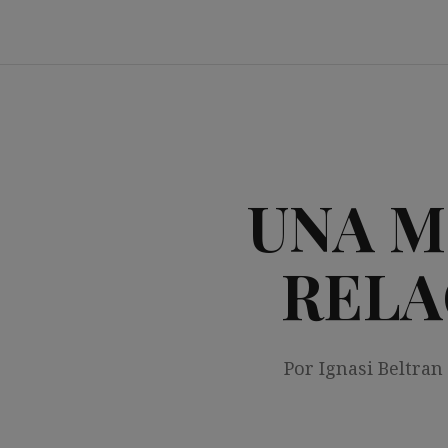
Saltar
al
contenido
UNA M
RELA
Por Ignasi Beltran