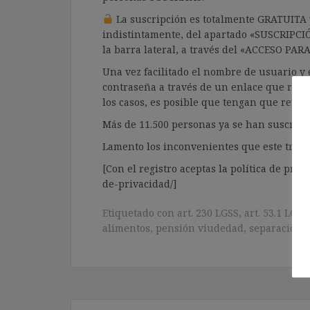
La suscripción es totalmente GRATUITA y
indistintamente, del apartado «SUSCRIPCI
la barra lateral, a través del «ACCESO PA
Una vez facilitado el nombre de usuario y e
contraseña a través de un enlace que recib
los casos, es posible que tengan que revis
Más de 11.500 personas ya se han suscrito.
Lamento los inconvenientes que este trámi
[Con el registro aceptas la política de priva
de-privacidad/]
Etiquetado con
art. 230 LGSS
,
art. 53.1 LGSS
alimentos
,
pensión viudedad
,
separación
,
Navegación