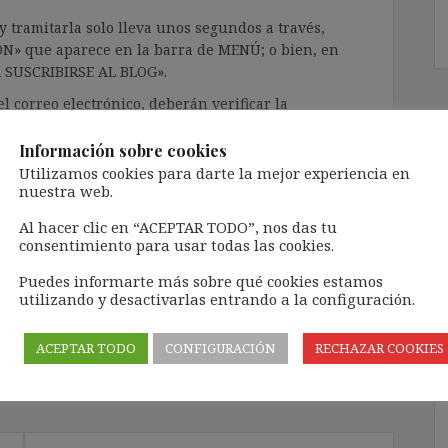
 tramitarla solo lleva unos segundos a través,
ÓN» que aparece en la barra de MENÚ; o bien, en
RA SUSCRIBIRSE AL BLOG».
l correo electrónico, deberán verificar la
irán en el correo electrónico registrado (según
ar la bandeja de «Spam»).
Información sobre cookies
Utilizamos cookies para darte la mejor experiencia en
nuestra web.
te pueda causar.
Al hacer clic en “ACEPTAR TODO”, nos das tu
cidad del blog: https://ignasibeltran.com/politica-
consentimiento para usar todas las cookies.
Puedes informarte más sobre qué cookies estamos
utilizando y desactivarlas entrando a la configuración.
,
divorcio
,
pensión compensatoria
,
pensión de
viudedad
ACEPTAR TODO
CONFIGURACIÓN
RECHAZAR COOKIES