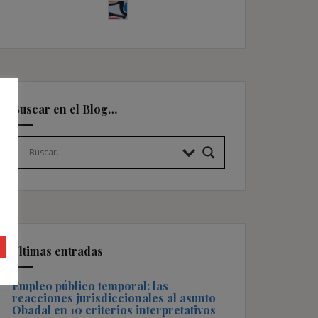
Buscar en el Blog…
Últimas entradas
Empleo público temporal: las
reacciones jurisdiccionales al asunto
Obadal en 10 criterios interpretativos