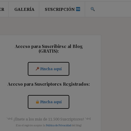
ER
GALERÍA
SUSCRIPCIÓN
Acceso para Suscribirse al Blog
(GRATIS):
Pincha aquí
Acceso para Suscriptores Registrados:
Pincha aquí
༺ ¡Únete a los más de 11.500 Suscriptores! ༺
[Con el registro aceptas la
Política de Privacidad
del blog]