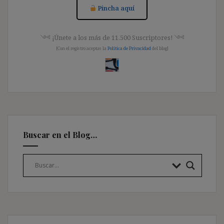
Pincha aquí
༺ ¡Únete a los más de 11.500 Suscriptores! ༺
[Con el registro aceptas la
Política de Privacidad
del blog]
Buscar en el Blog…