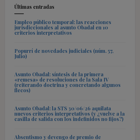
Últimas entradas
Empleo público temporal: las reacciones
jurisdiccionales al asunto Obadal en 10
criterios interpretativos
Popurrí de novedades judiciales (núm. 57,
Julio)
Asunto Obadal: síntesis de la primera
«remesa» de resoluciones de la Sala IV
(reiterando doctrina y concretando algunos
flecos)
Asunto Obadal: la STS 30/06/26 aquilata
nuevos criterios interpretativos (y ¿vuelve a la
casilla de salida con los indefinidos no fijos?)
Absentismo y devengo de premio de