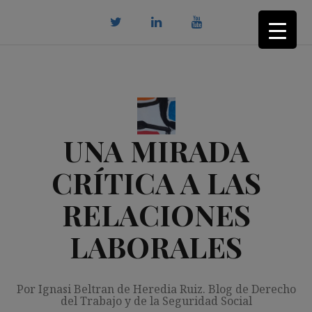
Saltar
al
contenido
twitter
Linkedin
youtube
UNA MIRADA
CRÍTICA A LAS
RELACIONES
LABORALES
Por Ignasi Beltran de Heredia Ruiz. Blog de Derecho
del Trabajo y de la Seguridad Social