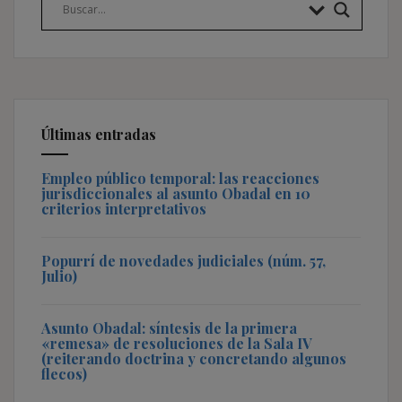
Últimas entradas
Empleo público temporal: las reacciones
jurisdiccionales al asunto Obadal en 10
criterios interpretativos
Popurrí de novedades judiciales (núm. 57,
Julio)
Asunto Obadal: síntesis de la primera
«remesa» de resoluciones de la Sala IV
(reiterando doctrina y concretando algunos
flecos)