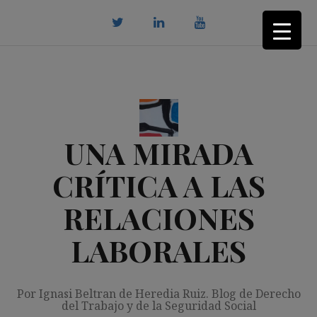
Saltar
al
contenido
twitter
Linkedin
youtube
UNA MIRADA
CRÍTICA A LAS
RELACIONES
LABORALES
Por Ignasi Beltran de Heredia Ruiz. Blog de Derecho
del Trabajo y de la Seguridad Social