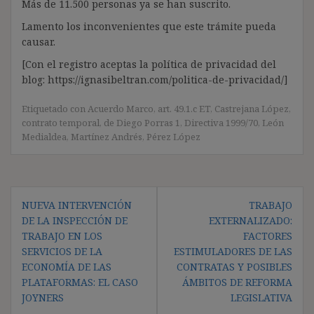
Más de 11.500 personas ya se han suscrito.
Lamento los inconvenientes que este trámite pueda
causar.
[Con el registro aceptas la política de privacidad del
blog: https://ignasibeltran.com/politica-de-privacidad/]
Etiquetado con
Acuerdo Marco
,
art. 49.1.c ET
,
Castrejana López
,
contrato temporal
,
de Diego Porras 1
,
Directiva 1999/70
,
León
Medialdea
,
Martínez Andrés
,
Pérez López
Navegación
NUEVA INTERVENCIÓN
TRABAJO
de
DE LA INSPECCIÓN DE
EXTERNALIZADO:
entradas
TRABAJO EN LOS
FACTORES
SERVICIOS DE LA
ESTIMULADORES DE LAS
ECONOMÍA DE LAS
CONTRATAS Y POSIBLES
PLATAFORMAS: EL CASO
ÁMBITOS DE REFORMA
JOYNERS
LEGISLATIVA