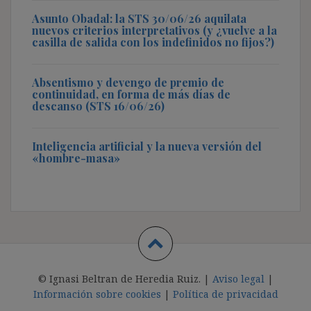
Asunto Obadal: la STS 30/06/26 aquilata
nuevos criterios interpretativos (y ¿vuelve a la
casilla de salida con los indefinidos no fijos?)
Absentismo y devengo de premio de
continuidad, en forma de más días de
descanso (STS 16/06/26)
Inteligencia artificial y la nueva versión del
«hombre-masa»
© Ignasi Beltran de Heredia Ruiz. |
Aviso legal
|
Información sobre cookies
|
Política de privacidad