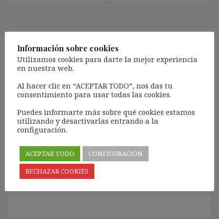
Deja una respuesta
Información sobre cookies
Tu dirección de correo electrónico no será publicada.
Los
Utilizamos cookies para darte la mejor experiencia
campos obligatorios están marcados con
*
en nuestra web.
Comentario
*
Al hacer clic en “ACEPTAR TODO”, nos das tu
consentimiento para usar todas las cookies.
Puedes informarte más sobre qué cookies estamos
utilizando y desactivarlas entrando a la
configuración.
ACEPTAR TODO
CONFIGURACIÓN
RECHAZAR COOKIES
Nombre
*