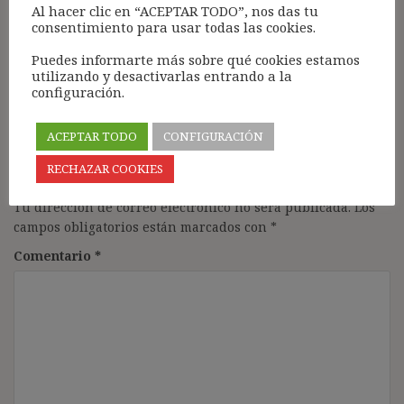
por sustitución de un funcionario en excedencia?
Al hacer clic en “ACEPTAR TODO”, nos das tu
consentimiento para usar todas las cookies.
¿Se trata también de una condición resolutoria y
cabría indemnización?
Puedes informarte más sobre qué cookies estamos
utilizando y desactivarlas entrando a la
Responder
configuración.
ACEPTAR TODO
CONFIGURACIÓN
RECHAZAR COOKIES
Deja una respuesta
Tu dirección de correo electrónico no será publicada.
Los
campos obligatorios están marcados con
*
Comentario
*