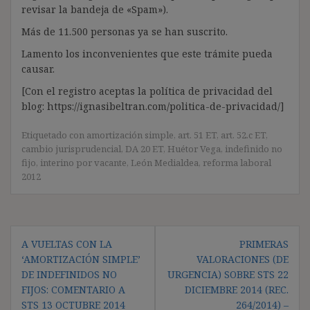
revisar la bandeja de «Spam»).
Más de 11.500 personas ya se han suscrito.
Lamento los inconvenientes que este trámite pueda
causar.
[Con el registro aceptas la política de privacidad del
blog: https://ignasibeltran.com/politica-de-privacidad/]
Etiquetado con
amortización simple
,
art. 51 ET
,
art. 52.c ET
,
cambio jurisprudencial
,
DA 20 ET
,
Huétor Vega
,
indefinido no
fijo
,
interino por vacante
,
León Medialdea
,
reforma laboral
2012
Navegación
A VUELTAS CON LA
PRIMERAS
de
‘AMORTIZACIÓN SIMPLE’
VALORACIONES (DE
entradas
DE INDEFINIDOS NO
URGENCIA) SOBRE STS 22
FIJOS: COMENTARIO A
DICIEMBRE 2014 (REC.
STS 13 OCTUBRE 2014
264/2014) –