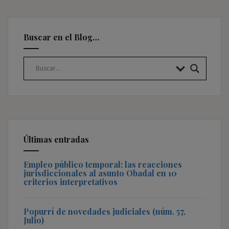
Buscar en el Blog…
Últimas entradas
Empleo público temporal: las reacciones
jurisdiccionales al asunto Obadal en 10
criterios interpretativos
Popurrí de novedades judiciales (núm. 57,
Julio)