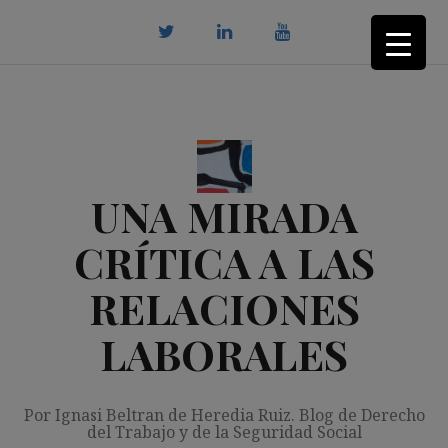
Saltar
al
contenido
twitter
Linkedin
youtube
UNA MIRADA
CRÍTICA A LAS
RELACIONES
LABORALES
Por Ignasi Beltran de Heredia Ruiz. Blog de Derecho
del Trabajo y de la Seguridad Social