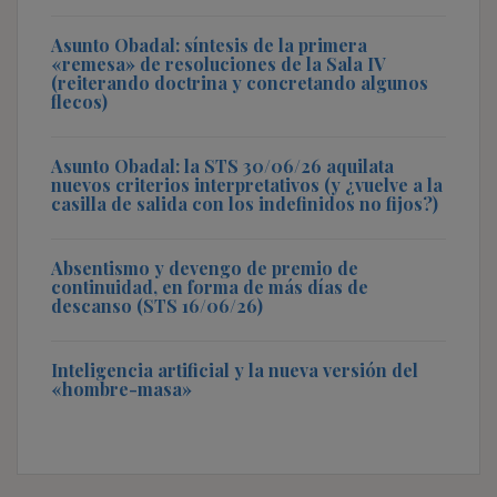
Asunto Obadal: síntesis de la primera
«remesa» de resoluciones de la Sala IV
(reiterando doctrina y concretando algunos
flecos)
Asunto Obadal: la STS 30/06/26 aquilata
nuevos criterios interpretativos (y ¿vuelve a la
casilla de salida con los indefinidos no fijos?)
Absentismo y devengo de premio de
continuidad, en forma de más días de
descanso (STS 16/06/26)
Inteligencia artificial y la nueva versión del
«hombre-masa»