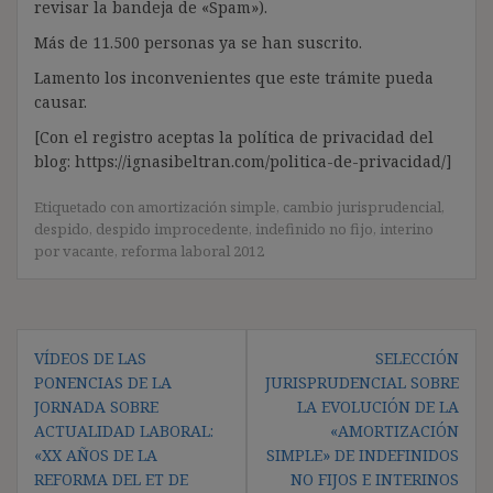
revisar la bandeja de «Spam»).
Más de 11.500 personas ya se han suscrito.
Lamento los inconvenientes que este trámite pueda
causar.
[Con el registro aceptas la política de privacidad del
blog: https://ignasibeltran.com/politica-de-privacidad/]
Etiquetado con
amortización simple
,
cambio jurisprudencial
,
despido
,
despido improcedente
,
indefinido no fijo
,
interino
por vacante
,
reforma laboral 2012
Navegación
VÍDEOS DE LAS
SELECCIÓN
de
PONENCIAS DE LA
JURISPRUDENCIAL SOBRE
entradas
JORNADA SOBRE
LA EVOLUCIÓN DE LA
ACTUALIDAD LABORAL:
«AMORTIZACIÓN
«XX AÑOS DE LA
SIMPLE» DE INDEFINIDOS
REFORMA DEL ET DE
NO FIJOS E INTERINOS