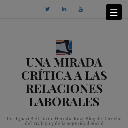
Saltar
al
contenido
twitter
Linkedin
youtube
UNA MIRADA
CRÍTICA A LAS
RELACIONES
LABORALES
Por Ignasi Beltran de Heredia Ruiz. Blog de Derecho
del Trabajo y de la Seguridad Social