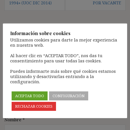
1994» (UOC DIC 2014)
POR VACANTE
Deja una respuesta
Información sobre cookies
Utilizamos cookies para darte la mejor experiencia
Tu dirección de correo electrónico no será publicada.
Los
en nuestra web.
campos obligatorios están marcados con
*
Al hacer clic en “ACEPTAR TODO”, nos das tu
Comentario
*
consentimiento para usar todas las cookies.
Puedes informarte más sobre qué cookies estamos
utilizando y desactivarlas entrando a la
configuración.
ACEPTAR TODO
CONFIGURACIÓN
RECHAZAR COOKIES
Nombre
*