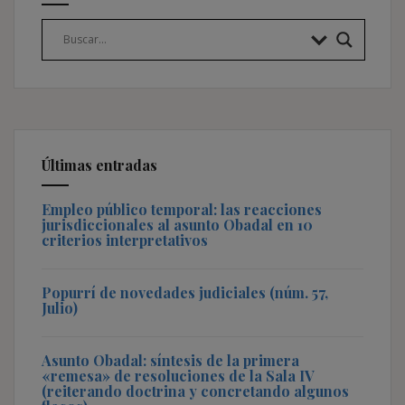
Últimas entradas
Empleo público temporal: las reacciones
jurisdiccionales al asunto Obadal en 10
criterios interpretativos
Popurrí de novedades judiciales (núm. 57,
Julio)
Asunto Obadal: síntesis de la primera
«remesa» de resoluciones de la Sala IV
(reiterando doctrina y concretando algunos