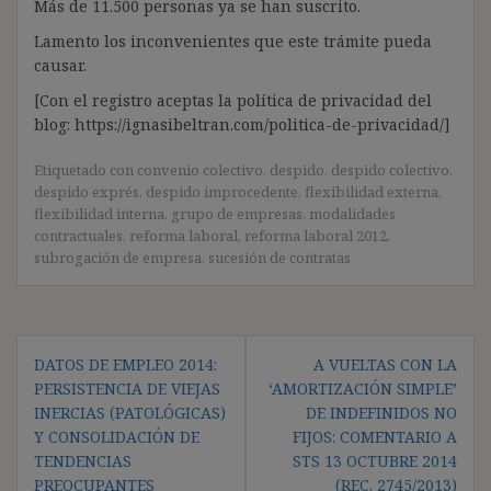
Más de 11.500 personas ya se han suscrito.
Lamento los inconvenientes que este trámite pueda
causar.
[Con el registro aceptas la política de privacidad del
blog: https://ignasibeltran.com/politica-de-privacidad/]
Etiquetado con
convenio colectivo
,
despido
,
despido colectivo
,
despido exprés
,
despido improcedente
,
flexibilidad externa
,
flexibilidad interna
,
grupo de empresas
,
modalidades
contractuales
,
reforma laboral
,
reforma laboral 2012
,
subrogación de empresa
,
sucesión de contratas
Navegación
DATOS DE EMPLEO 2014:
A VUELTAS CON LA
de
PERSISTENCIA DE VIEJAS
‘AMORTIZACIÓN SIMPLE’
entradas
INERCIAS (PATOLÓGICAS)
DE INDEFINIDOS NO
Y CONSOLIDACIÓN DE
FIJOS: COMENTARIO A
TENDENCIAS
STS 13 OCTUBRE 2014
PREOCUPANTES
(REC. 2745/2013)