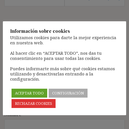
Deja una respuesta
Información sobre cookies
Tu dirección de correo electrónico no será publicada.
Los
Utilizamos cookies para darte la mejor experiencia
campos obligatorios están marcados con
*
en nuestra web.
Comentario
*
Al hacer clic en “ACEPTAR TODO”, nos das tu
consentimiento para usar todas las cookies.
Puedes informarte más sobre qué cookies estamos
utilizando y desactivarlas entrando a la
configuración.
ACEPTAR TODO
CONFIGURACIÓN
RECHAZAR COOKIES
Nombre
*