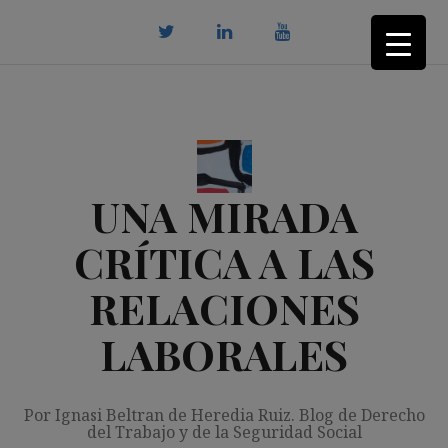
Saltar
al
contenido
twitter
Linkedin
youtube
UNA MIRADA
CRÍTICA A LAS
RELACIONES
LABORALES
Por Ignasi Beltran de Heredia Ruiz. Blog de Derecho
del Trabajo y de la Seguridad Social