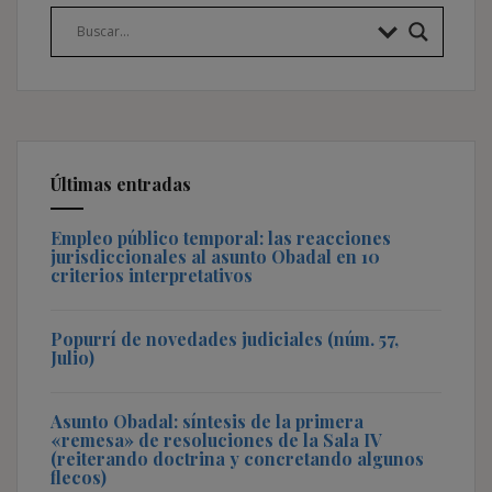
Últimas entradas
Empleo público temporal: las reacciones
jurisdiccionales al asunto Obadal en 10
criterios interpretativos
Popurrí de novedades judiciales (núm. 57,
Julio)
Asunto Obadal: síntesis de la primera
«remesa» de resoluciones de la Sala IV
(reiterando doctrina y concretando algunos
flecos)