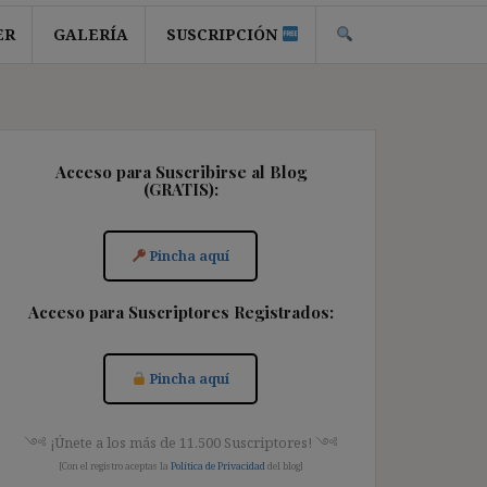
ER
GALERÍA
SUSCRIPCIÓN
Acceso para Suscribirse al Blog
(GRATIS):
Pincha aquí
Acceso para Suscriptores Registrados:
Pincha aquí
༺ ¡Únete a los más de 11.500 Suscriptores! ༺
[Con el registro aceptas la
Política de Privacidad
del blog]