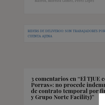
Mateos
,
Moreira Gómez
,
Pérez López
Navegación
RIDERS DE DELIVEROO: SON TRABAJADORES PO
de
CUENTA AJENA
entradas
3 comentarios en “
El TJUE c
Porras»: no procede indemn
de contrato temporal por f
y Grupo Norte Facility)
”