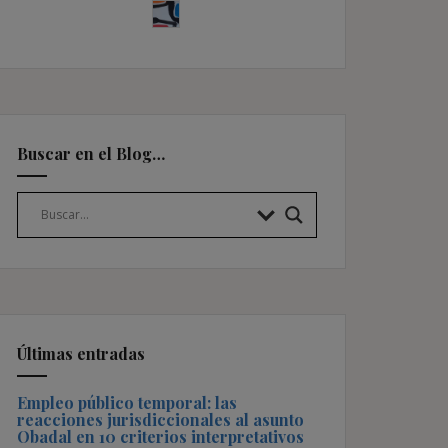
Buscar en el Blog…
Últimas entradas
Empleo público temporal: las
reacciones jurisdiccionales al asunto
Obadal en 10 criterios interpretativos