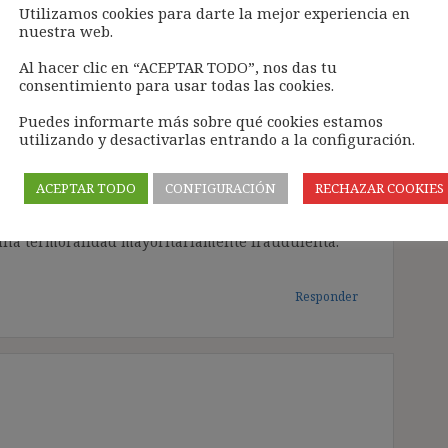
Utilizamos cookies para darte la mejor experiencia en
nuestra web.
Al hacer clic en “ACEPTAR TODO”, nos das tu
consentimiento para usar todas las cookies.
Puedes informarte más sobre qué cookies estamos
ecable jurídicamente hablando y nos aporta a los
utilizando y desactivarlas entrando a la configuración.
le.
na oportunidad perdida en política legislativa, ya
ACEPTAR TODO
CONFIGURACIÓN
RECHAZAR COOKIES
idad o indefinición de un contrato justifica la
do el contrato llega término y todo ello sin que
 una termoralidad mayoritariamente fraudulenta.
Responder