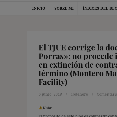
INICIO
SOBRE MI
ÍNDICES DEL BL
El TJUE corrige la do
Porras»: no procede 
en extinción de contr
término (Montero Ma
Facility)
5 junio, 2018
ibdehere
Comentario
Nota:
El propósito de este blog es compartir co