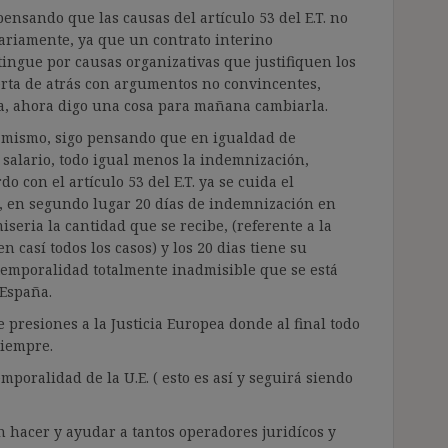
pensando que las causas del artículo 53 del E.T. no
ariamente, ya que un contrato interino
tingue por causas organizativas que justifiquen los
erta de atrás con argumentos no convincentes,
da, ahora digo una cosa para mañana cambiarla.
os mismo, sigo pensando que en igualdad de
 salario, todo igual menos la indemnización,
 con el artículo 53 del E.T. ya se cuida el
, en segundo lugar 20 días de indemnización en
seria la cantidad que se recibe, (referente a la
 casí todos los casos) y los 20 dias tiene su
 temporalidad totalmente inadmisible que se está
 España.
 presiones a la Justicia Europea donde al final todo
siempre.
poralidad de la U.E. ( esto es así y seguirá siendo
 hacer y ayudar a tantos operadores juridícos y