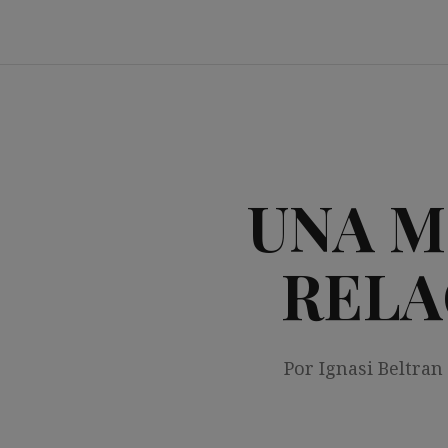
Saltar
al
contenido
UNA M
RELA
Por Ignasi Beltran