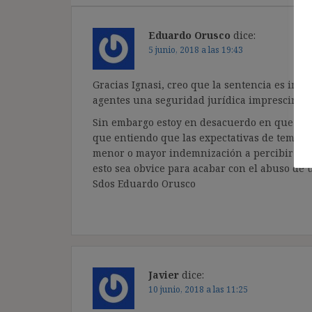
Eduardo Orusco
dice:
5 junio, 2018 a las 19:43
Gracias Ignasi, creo que la sentencia es imp
agentes una seguridad jurídica imprescindib
Sin embargo estoy en desacuerdo en que es u
que entiendo que las expectativas de temporal
menor o mayor indemnización a percibir cuan
esto sea obvice para acabar con el abuso de
Sdos Eduardo Orusco
Javier
dice:
10 junio, 2018 a las 11:25