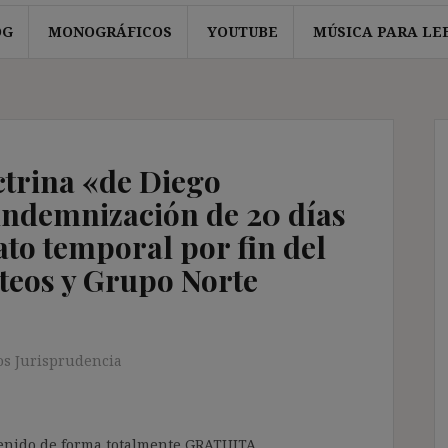
OG
MONOGRÁFICOS
YOUTUBE
MÚSICA PARA LE
ctrina «de Diego
indemnización de 20 días
ato temporal por fin del
teos y Grupo Norte
s Jurisprudencia
ntenido de forma totalmente GRATUITA.