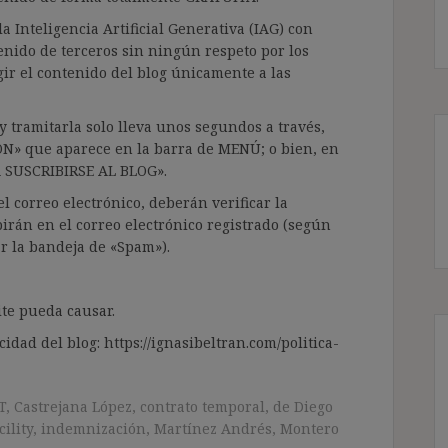
a Inteligencia Artificial Generativa (IAG) con
enido de terceros sin ningún respeto por los
gir el contenido del blog únicamente a las
 tramitarla solo lleva unos segundos a través,
ÓN» que aparece en la barra de MENÚ; o bien, en
RA SUSCRIBIRSE AL BLOG».
l correo electrónico, deberán verificar la
irán en el correo electrónico registrado (según
ar la bandeja de «Spam»).
te pueda causar.
cidad del blog: https://ignasibeltran.com/politica-
T
,
Castrejana López
,
contrato temporal
,
de Diego
ility
,
indemnización
,
Martínez Andrés
,
Montero