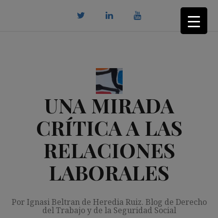
Saltar
al
contenido
twitter
Linkedin
youtube
UNA MIRADA
CRÍTICA A LAS
RELACIONES
LABORALES
Por Ignasi Beltran de Heredia Ruiz. Blog de Derecho
del Trabajo y de la Seguridad Social