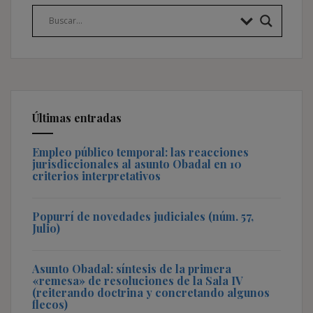
Últimas entradas
Empleo público temporal: las reacciones
jurisdiccionales al asunto Obadal en 10
criterios interpretativos
Popurrí de novedades judiciales (núm. 57,
Julio)
Asunto Obadal: síntesis de la primera
«remesa» de resoluciones de la Sala IV
(reiterando doctrina y concretando algunos
flecos)