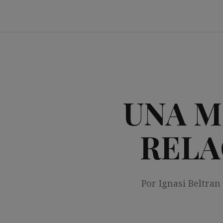
Saltar
al
contenido
UNA M
RELA
Por Ignasi Beltran