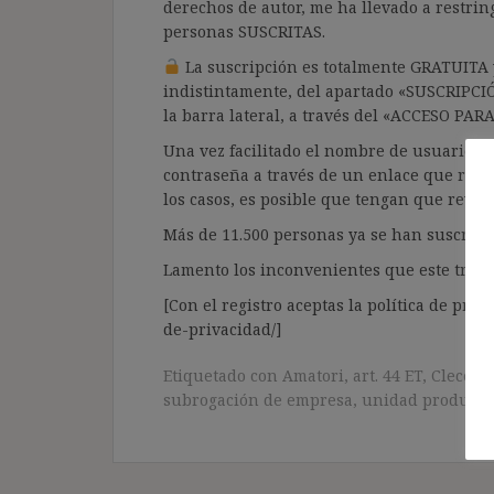
derechos de autor, me ha llevado a restrin
personas SUSCRITAS.
La suscripción es totalmente GRATUITA y
indistintamente, del apartado «SUSCRIPCI
la barra lateral, a través del «ACCESO PA
Una vez facilitado el nombre de usuario y e
contraseña a través de un enlace que recib
los casos, es posible que tengan que revis
Más de 11.500 personas ya se han suscrito.
Lamento los inconvenientes que este trámi
[Con el registro aceptas la política de priva
de-privacidad/]
Etiquetado con
Amatori
,
art. 44 ET
,
Clece
,
D
subrogación de empresa
,
unidad producti