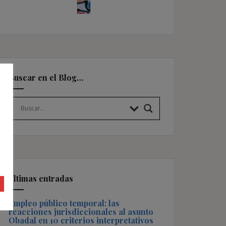
Buscar en el Blog…
Últimas entradas
Empleo público temporal: las
reacciones jurisdiccionales al asunto
Obadal en 10 criterios interpretativos