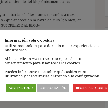
gir el contenido del blog únicamente a las
 tramitarla solo lleva unos segundos a través,
ÓN» que aparece en la barra de MENÚ; o bien, en
RA SUSCRIBIRSE AL BLOG».
l correo electrónico, deberán verificar la
irán en el correo electrónico registrado (según
Información sobre cookies
ar la bandeja de «Spam»).
Utilizamos cookies para darte la mejor experiencia en
nuestra web.
Al hacer clic en “ACEPTAR TODO”, nos das tu
te pueda causar.
consentimiento para usar todas las cookies.
cidad del blog: https://ignasibeltran.com/politica-
Puedes informarte más sobre qué cookies estamos
utilizando y desactivarlas entrando a la configuración.
irectiva 2001/23
,
preexistencia
,
Scattolon
,
va autónoma
ACEPTAR TODO
CONFIGURACIÓN
RECHAZAR COOKIES