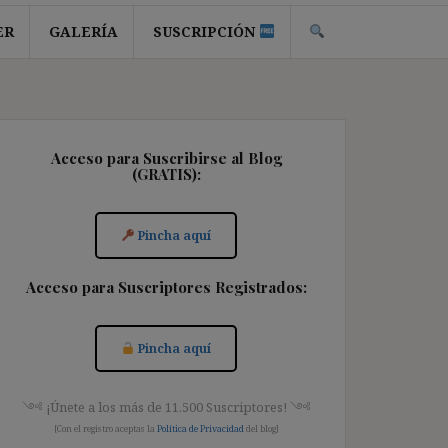
ER
GALERÍA
SUSCRIPCIÓN
Acceso para Suscribirse al Blog
(GRATIS):
Pincha aquí
Acceso para Suscriptores Registrados:
Pincha aquí
༺ ¡Únete a los más de 11.500 Suscriptores! ༺
[Con el registro aceptas la
Política de Privacidad
del blog]