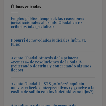
Últimas entradas
Empleo público temporal: las reacciones
jurisdiccionales al asunto Obadal en 10
criterios interpretativos
Popurrí de novedades judiciales (núm. 57,
Julio)
Asunto Obadal: síntesis de la primera
«remesa» de resoluciones de la Sala IV
(reiterando doctrina y concretando algunos
flecos)
Asunto Obadal: la STS 30/06/26 aquilata
nuevos criterios interpretativos (y ¿vuelve a la
casilla de salida con los indefinidos no fijos?)
Absentismo y devengo de premio de