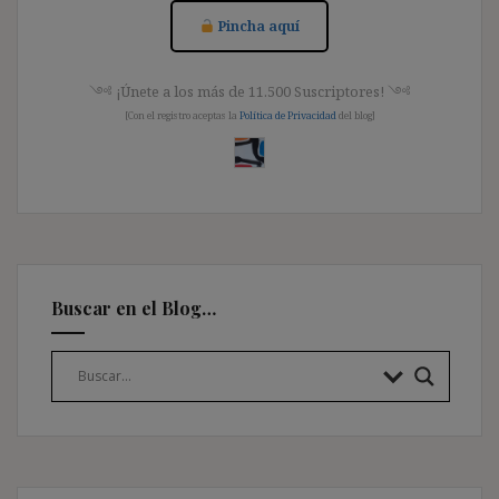
Pincha aquí
༺ ¡Únete a los más de 11.500 Suscriptores! ༺
[Con el registro aceptas la
Política de Privacidad
del blog]
Buscar en el Blog…