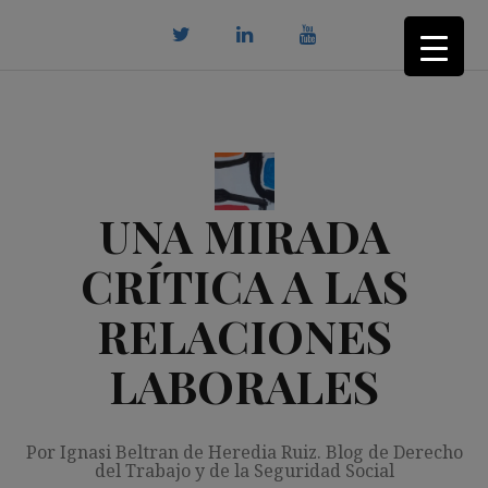
Saltar
al
contenido
twitter
Linkedin
youtube
UNA MIRADA
CRÍTICA A LAS
RELACIONES
LABORALES
Por Ignasi Beltran de Heredia Ruiz. Blog de Derecho
del Trabajo y de la Seguridad Social