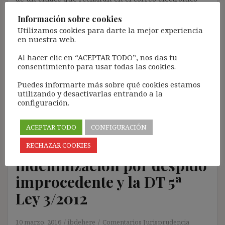
registrado (según los casos, es posible que tengan que
Información sobre cookies
revisar la bandeja de «Spam»).
Utilizamos cookies para darte la mejor experiencia
Más de 11.500 personas ya se han suscrito.
en nuestra web.
Lamento los inconvenientes que este trámite pueda
Al hacer clic en “ACEPTAR TODO”, nos das tu
causar.
consentimiento para usar todas las cookies.
[Con el registro aceptas la política de privacidad del
Puedes informarte más sobre qué cookies estamos
blog: https://ignasibeltran.com/politica-de-privacidad/]
utilizando y desactivarlas entrando a la
configuración.
ACEPTAR TODO
CONFIGURACIÓN
De nuevo, sobre la
RECHAZAR COOKIES
indemnización por despido
improcedente y la DT 5ª
Ley 3/2012
10 marzo, 2016
ibdehere
Comentarios Jurisprudencia