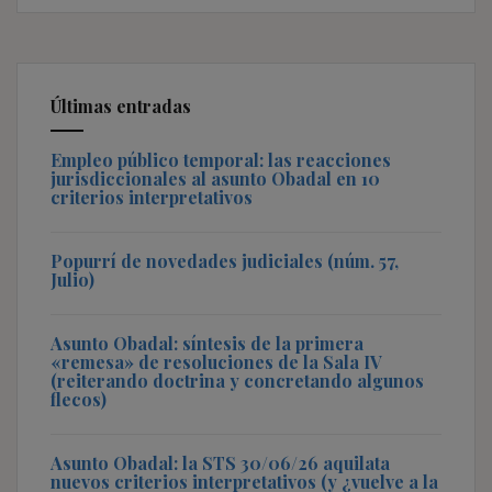
Últimas entradas
Empleo público temporal: las reacciones
jurisdiccionales al asunto Obadal en 10
criterios interpretativos
Popurrí de novedades judiciales (núm. 57,
Julio)
Asunto Obadal: síntesis de la primera
«remesa» de resoluciones de la Sala IV
(reiterando doctrina y concretando algunos
flecos)
Asunto Obadal: la STS 30/06/26 aquilata
nuevos criterios interpretativos (y ¿vuelve a la