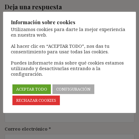
Deja una respuesta
Tu dirección de correo electrónico no será publicada.
Los
Información sobre cookies
campos obligatorios están marcados con
*
Utilizamos cookies para darte la mejor experiencia
Comentario
*
en nuestra web.
Al hacer clic en “ACEPTAR TODO”, nos das tu
consentimiento para usar todas las cookies.
Puedes informarte más sobre qué cookies estamos
utilizando y desactivarlas entrando a la
configuración.
ACEPTAR TODO
CONFIGURACIÓN
RECHAZAR COOKIES
Nombre
*
Correo electrónico
*