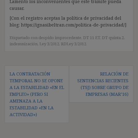
Lamento los inconvenientes que este trámite pueda
causar.
[Con el registro aceptas la política de privacidad del
blog: https://ignasibeltran.com/politica-de-privacidad/]
Etiquetado con
despido improcedente
,
DT 11 ET
,
DT quinta.2
,
indemnización
,
Ley 3/2012
,
RDLey 3/2012
Navegación
LA CONTRATACIÓN
RELACIÓN DE
de
TEMPORAL NO SE OPONE
SENTENCIAS RECIENTES
entradas
A LA ESTABILIDAD «EN EL
(TSJ) SOBRE GRUPO DE
EMPLEO» (PERO SI
EMPRESAS (MAR’16)
AMENAZA A LA
ESTABILIDAD «EN LA
ACTIVIDAD»)