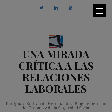
Saltar
al
contenido
twitter
Linkedin
youtube
UNA MIRADA
CRÍTICA A LAS
RELACIONES
LABORALES
Por Ignasi Beltran de Heredia Ruiz. Blog de Derecho
del Trabajo y de la Seguridad Social