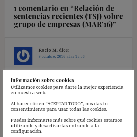
1 comentario en “
Relación de
sentencias recientes (TSJ) sobre
grupo de empresas (MAR’16)
”
Rocío M.
dice:
9 octubre, 2016 a las 15:56
¡Se agradece mucho este blog!
Un saludo.
Información sobre cookies
Utilizamos cookies para darte la mejor experiencia
Responder
en nuestra web.
Al hacer clic en “ACEPTAR TODO”, nos das tu
consentimiento para usar todas las cookies.
Puedes informarte más sobre qué cookies estamos
Deja una respuesta
utilizando y desactivarlas entrando a la
configuración.
Tu dirección de correo electrónico no será publicada.
Los