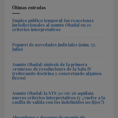
Últimas entradas
Empleo público temporal: las reacciones
jurisdiccionales al asunto Obadal en 10
criterios interpretativos
Popurrí de novedades judiciales (núm. 57,
Julio)
Asunto Obadal: síntesis de la primera
«remesa» de resoluciones de la Sala IV
(reiterando doctrina y concretando algunos
flecos)
Asunto Obadal: la STS 30/06/26 aquilata
nuevos criterios interpretativos (y ¿vuelve a la
casilla de salida con los indefinidos no fijos?)
Absentismo y devengo de premio de