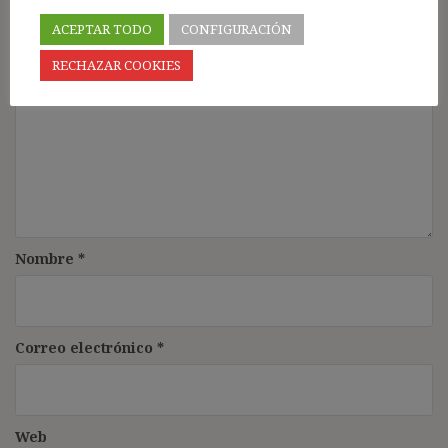
campos obligatorios están marcados con
*
ACEPTAR TODO
CONFIGURACIÓN
Comentario
*
RECHAZAR COOKIES
Nombre
*
Correo electrónico
*
Web