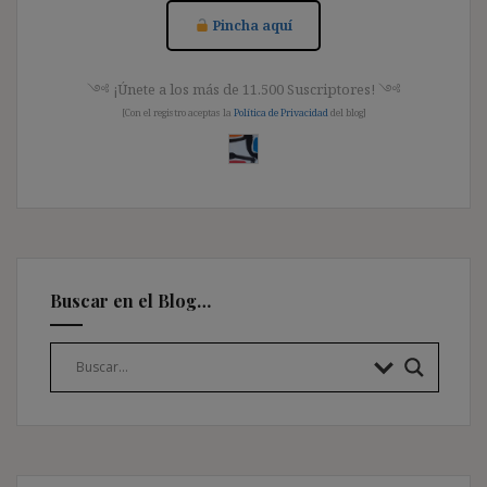
Pincha aquí
༺ ¡Únete a los más de 11.500 Suscriptores! ༺
[Con el registro aceptas la
Política de Privacidad
del blog]
Buscar en el Blog…