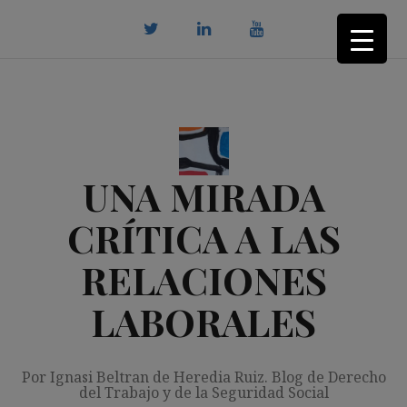
Saltar
al
contenido
twitter
Linkedin
youtube
UNA MIRADA
CRÍTICA A LAS
RELACIONES
LABORALES
Por Ignasi Beltran de Heredia Ruiz. Blog de Derecho
del Trabajo y de la Seguridad Social