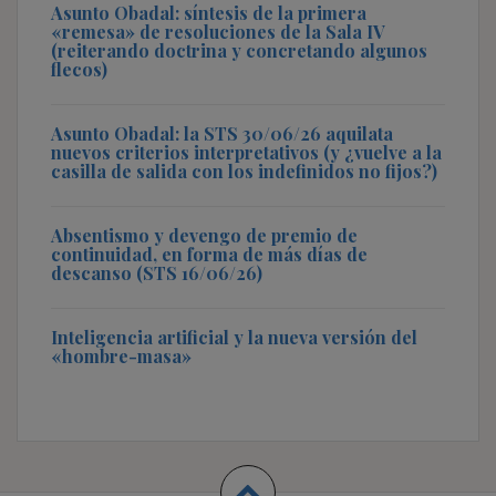
Asunto Obadal: síntesis de la primera
«remesa» de resoluciones de la Sala IV
(reiterando doctrina y concretando algunos
flecos)
Asunto Obadal: la STS 30/06/26 aquilata
nuevos criterios interpretativos (y ¿vuelve a la
casilla de salida con los indefinidos no fijos?)
Absentismo y devengo de premio de
continuidad, en forma de más días de
descanso (STS 16/06/26)
Inteligencia artificial y la nueva versión del
«hombre-masa»