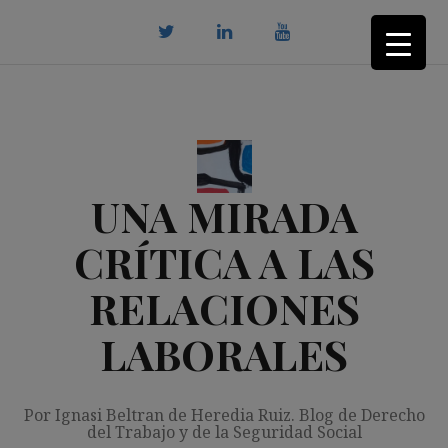
Saltar
al
contenido
twitter
Linkedin
youtube
UNA MIRADA
CRÍTICA A LAS
RELACIONES
LABORALES
Por Ignasi Beltran de Heredia Ruiz. Blog de Derecho
del Trabajo y de la Seguridad Social