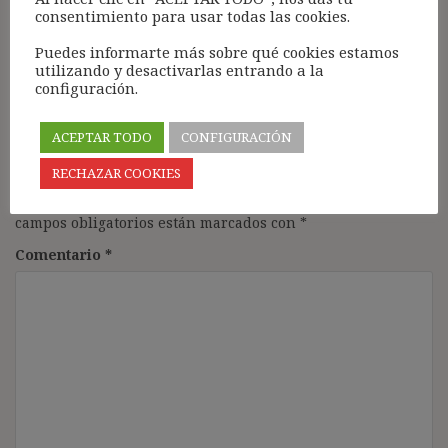
de mayor seguridad jurídica.
consentimiento para usar todas las cookies.
Un saludo
Puedes informarte más sobre qué cookies estamos
Responder
utilizando y desactivarlas entrando a la
configuración.
ACEPTAR TODO
CONFIGURACIÓN
Deja una respuesta
RECHAZAR COOKIES
Tu dirección de correo electrónico no será publicada.
Los
campos obligatorios están marcados con
*
Comentario
*