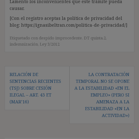
Lamento los inconvenientes que este trámite pueda
causar.
[Con el registro aceptas la política de privacidad del
blog: https://ignasibeltran.com/politica-de-privacidad/]
Etiquetado con
despido improcedente
,
DT quinta.2
,
indemnización
,
Ley 3/2012
Navegación
RELACIÓN DE
LA CONTRATACIÓN
de
SENTENCIAS RECIENTES
TEMPORAL NO SE OPONE
entradas
(TSJ) SOBRE CESIÓN
A LA ESTABILIDAD «EN EL
ILEGAL – ART. 43 ET
EMPLEO» (PERO SI
(MAR’16)
AMENAZA A LA
ESTABILIDAD «EN LA
ACTIVIDAD»)