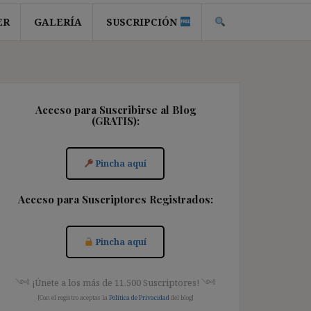
ER
GALERÍA
SUSCRIPCIÓN
Acceso para Suscribirse al Blog
(GRATIS):
Pincha aquí
Acceso para Suscriptores Registrados:
Pincha aquí
༺ ¡Únete a los más de 11.500 Suscriptores! ༺
[Con el registro aceptas la
Política de Privacidad
del blog]