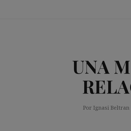
Saltar
al
contenido
UNA M
RELA
Por Ignasi Beltran