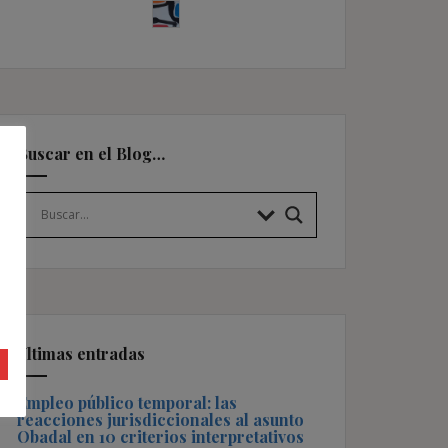
Buscar en el Blog…
Últimas entradas
Empleo público temporal: las
reacciones jurisdiccionales al asunto
Obadal en 10 criterios interpretativos