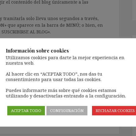
gir el contenido del blog únicamente a las
 tramitarla solo lleva unos segundos a través,
ÓN» que aparece en la barra de MENÚ; o bien, en
RA SUSCRIBIRSE AL BLOG».
l correo electrónico, deberán verificar la
irán en el correo electrónico registrado (según
Información sobre cookies
ar la bandeja de «Spam»).
Utilizamos cookies para darte la mejor experiencia en
nuestra web.
Al hacer clic en “ACEPTAR TODO”, nos das tu
te pueda causar.
consentimiento para usar todas las cookies.
cidad del blog: https://ignasibeltran.com/politica-
Puedes informarte más sobre qué cookies estamos
utilizando y desactivarlas entrando a la configuración.
art. 21 CDFUE
,
art. 49.1.b ET
,
art. 49.1.c ET
,
contrato
/70
,
León Medialdea
,
Montero Mateos
,
Moreira
ACEPTAR TODO
CONFIGURACIÓN
RECHAZAR COOKIES