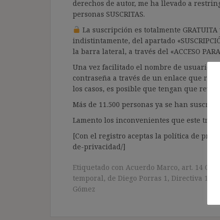
derechos de autor, me ha llevado a restrin
personas SUSCRITAS.
La suscripción es totalmente GRATUITA y
indistintamente, del apartado «SUSCRIPCI
la barra lateral, a través del «ACCESO PA
Una vez facilitado el nombre de usuario y e
contraseña a través de un enlace que recib
los casos, es posible que tengan que revis
Más de 11.500 personas ya se han suscrito.
Lamento los inconvenientes que este trámi
[Con el registro aceptas la política de priva
de-privacidad/]
Etiquetado con
Acuerdo Marco
,
art. 14 CE
,
temporal
,
de Diego Porras 1
,
Directiva 1999
Gómez