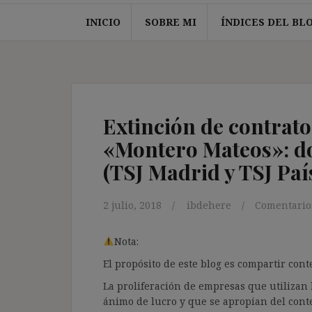
INICIO
SOBRE MI
ÍNDICES DEL BL
Extinción de contrato
«Montero Mateos»: do
(TSJ Madrid y TSJ Paí
2 julio, 2018
ibdehere
Comentario
Nota:
El propósito de este blog es compartir co
La proliferación de empresas que utilizan l
ánimo de lucro y que se apropian del cont