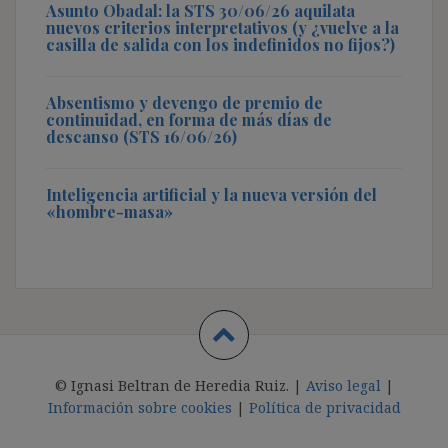
Asunto Obadal: la STS 30/06/26 aquilata
nuevos criterios interpretativos (y ¿vuelve a la
casilla de salida con los indefinidos no fijos?)
Absentismo y devengo de premio de
continuidad, en forma de más días de
descanso (STS 16/06/26)
Inteligencia artificial y la nueva versión del
«hombre-masa»
© Ignasi Beltran de Heredia Ruiz. |
Aviso legal
|
Información sobre cookies
|
Política de privacidad