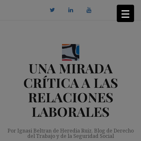
Saltar
al
contenido
twitter
Linkedin
youtube
UNA MIRADA
CRÍTICA A LAS
RELACIONES
LABORALES
Por Ignasi Beltran de Heredia Ruiz. Blog de Derecho
del Trabajo y de la Seguridad Social