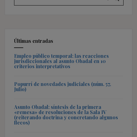
Últimas entradas
Empleo público temporal: las reacciones
jurisdiccionales al asunto Obadal en 10
criterios interpretativos
Popurrí de novedades judiciales (núm. 57,
Julio)
Asunto Obadal: síntesis de la primera
«remesa» de resoluciones de la Sala IV
(reiterando doctrina y concretando algunos
flecos)