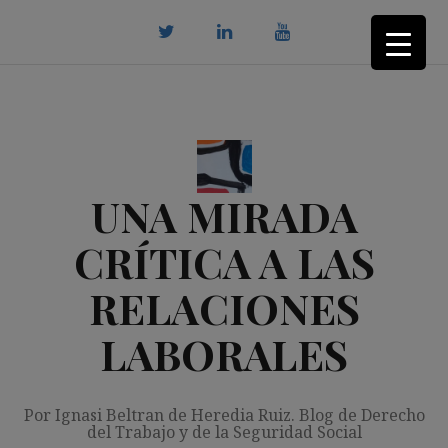
Saltar
al
contenido
twitter
Linkedin
youtube
UNA MIRADA
CRÍTICA A LAS
RELACIONES
LABORALES
Por Ignasi Beltran de Heredia Ruiz. Blog de Derecho
del Trabajo y de la Seguridad Social