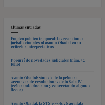
Últimas entradas
Empleo público temporal: las reacciones
jurisdiccionales al asunto Obadal en 10
criterios interpretativos
Popurrí de novedades judiciales (núm. 57,
Julio)
Asunto Obadal: síntesis de la primera
«remesa» de resoluciones de la Sala IV
(reiterando doctrina y concretando algunos
flecos)
Asunto Obadal: la STS 30/06/26 aquilata