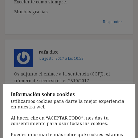
Excelente como siempre.
Muchas gracias
Responder
rafa
dice:
4 agosto, 2017 a las 10:52
Os adjunto el enlace a la sentencia (CGPJ), el
número de recurso es el 2310/2017
http://www.poderjudicial.es/search/indexAN.jsp?
Información sobre cookies
org=ap-tsj&comunidad=09#
Utilizamos cookies para darte la mejor experiencia
Responder
en nuestra web.
Al hacer clic en “ACEPTAR TODO”, nos das tu
consentimiento para usar todas las cookies.
Puedes informarte más sobre qué cookies estamos
Fermin
dice: