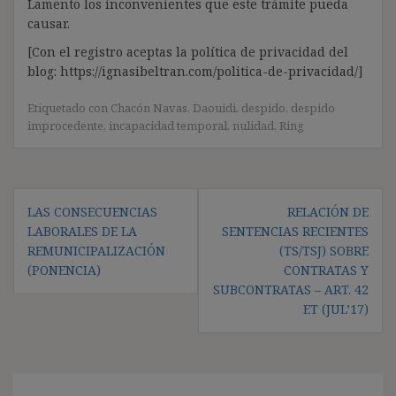
Lamento los inconvenientes que este trámite pueda
causar.
[Con el registro aceptas la política de privacidad del
blog: https://ignasibeltran.com/politica-de-privacidad/]
Etiquetado con
Chacón Navas
,
Daouidi
,
despido
,
despido
improcedente
,
incapacidad temporal
,
nulidad
,
Ring
Navegación
LAS CONSECUENCIAS
RELACIÓN DE
de
LABORALES DE LA
SENTENCIAS RECIENTES
entradas
REMUNICIPALIZACIÓN
(TS/TSJ) SOBRE
(PONENCIA)
CONTRATAS Y
SUBCONTRATAS – ART. 42
ET (JUL’17)