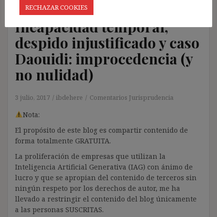
RECHAZAR COOKIES
Incapacidad temporal,
despido injustificado y caso
Daouidi: improcedencia (y
no nulidad)
3 julio, 2017
ibdehere
Comentarios Jurisprudencia
Nota:
El propósito de este blog es compartir contenido de
forma totalmente GRATUITA.
La proliferación de empresas que utilizan la
Inteligencia Artificial Generativa (IAG) con ánimo de
lucro y que se apropian del contenido de terceros sin
ningún respeto por los derechos de autor, me ha
llevado a restringir el contenido del blog únicamente
a las personas SUSCRITAS.