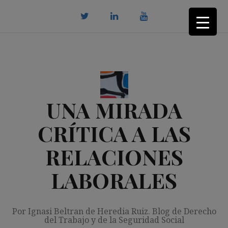
Saltar
al
contenido
twitter
Linkedin
youtube
UNA MIRADA
CRÍTICA A LAS
RELACIONES
LABORALES
Por Ignasi Beltran de Heredia Ruiz. Blog de Derecho
del Trabajo y de la Seguridad Social