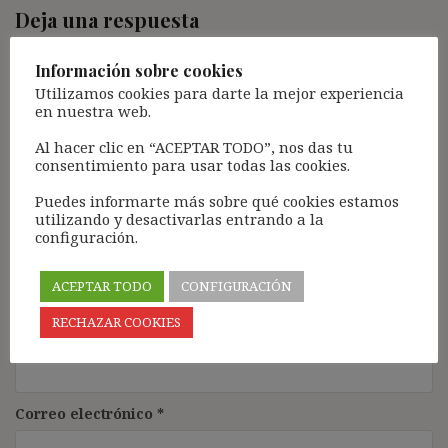
Deja una respuesta
Tu dirección de correo electrónico no será publicada.
Los
Información sobre cookies
campos obligatorios están marcados con
*
Utilizamos cookies para darte la mejor experiencia
Comentario
*
en nuestra web.
Al hacer clic en “ACEPTAR TODO”, nos das tu
consentimiento para usar todas las cookies.
Puedes informarte más sobre qué cookies estamos
utilizando y desactivarlas entrando a la
configuración.
ACEPTAR TODO
CONFIGURACIÓN
RECHAZAR COOKIES
Nombre
*
Correo electrónico
*