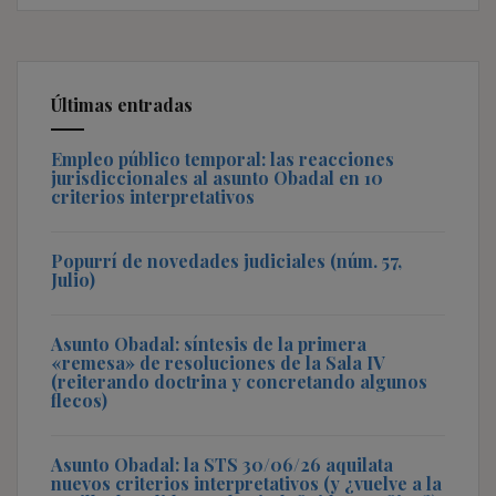
Últimas entradas
Empleo público temporal: las reacciones
jurisdiccionales al asunto Obadal en 10
criterios interpretativos
Popurrí de novedades judiciales (núm. 57,
Julio)
Asunto Obadal: síntesis de la primera
«remesa» de resoluciones de la Sala IV
(reiterando doctrina y concretando algunos
flecos)
Asunto Obadal: la STS 30/06/26 aquilata
nuevos criterios interpretativos (y ¿vuelve a la