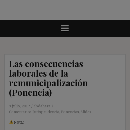
Las consecuencias
laborales de la
remunicipalización
(Ponencia)
3 julio, 2017
ibdehere
Comentarios Jurisprudencia
,
Ponencias
,
Slides
Nota: