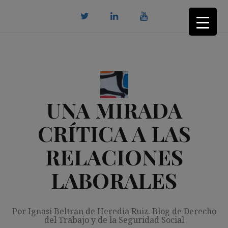
Saltar
al
contenido
twitter
Linkedin
youtube
UNA MIRADA
CRÍTICA A LAS
RELACIONES
LABORALES
Por Ignasi Beltran de Heredia Ruiz. Blog de Derecho
del Trabajo y de la Seguridad Social