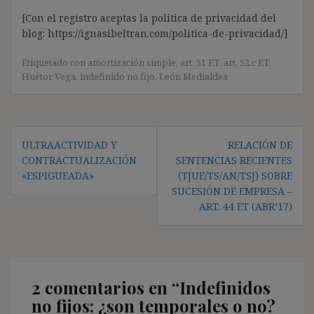
[Con el registro aceptas la política de privacidad del
blog: https://ignasibeltran.com/politica-de-privacidad/]
Etiquetado con
amortización simple
,
art. 51 ET
,
art. 52.c ET
,
Huétor Vega
,
indefinido no fijo
,
León Medialdea
Navegación
ULTRAACTIVIDAD Y
RELACIÓN DE
de
CONTRACTUALIZACIÓN
SENTENCIAS RECIENTES
entradas
«ESPIGUEADA»
(TJUE/TS/AN/TSJ) SOBRE
SUCESIÓN DE EMPRESA –
ART. 44 ET (ABR’17)
2 comentarios en “
Indefinidos
no fijos: ¿son temporales o no?