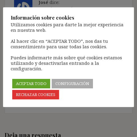
José
dice:
21 octubre, 2017 a las 16:43
Información sobre cookies
Hola buenas tardes. Me parece muy interesante el
Utilizamos cookies para darte la mejor experiencia
en nuestra web.
artículo, pero me deja dudas inmediatas.
a) ¿Qué consecuencias pueden esperarse
Al hacer clic en “ACEPTAR TODO”, nos das tu
consentimiento para usar todas las cookies.
razonablemente del reconocimiento por sentencia
de la categoría de indefinido no fijo? ¿Se «señala»
Puedes informarte más sobre qué cookies estamos
esa plaza que ocupa para que salga en la próxima
utilizando y desactivarlas entrando a la
OPE?
configuración.
b) ¿Quedaría algún derecho al indefinido no fijo
ACEPTAR TODO
CONFIGURACIÓN
para exigir su contratación en algún momento
tras la extinción de su actual contrato?
RECHAZAR COOKIES
Responder
Deja una respuesta