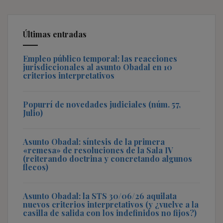
Últimas entradas
Empleo público temporal: las reacciones
jurisdiccionales al asunto Obadal en 10
criterios interpretativos
Popurrí de novedades judiciales (núm. 57,
Julio)
Asunto Obadal: síntesis de la primera
«remesa» de resoluciones de la Sala IV
(reiterando doctrina y concretando algunos
flecos)
Asunto Obadal: la STS 30/06/26 aquilata
nuevos criterios interpretativos (y ¿vuelve a la
casilla de salida con los indefinidos no fijos?)