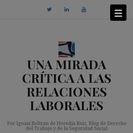
Saltar
al
contenido
twitter
Linkedin
youtube
UNA MIRADA
CRÍTICA A LAS
RELACIONES
LABORALES
Por Ignasi Beltran de Heredia Ruiz. Blog de Derecho
del Trabajo y de la Seguridad Social