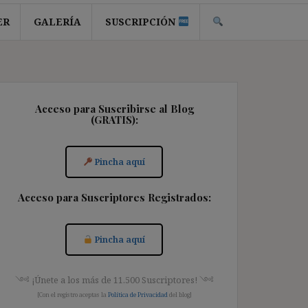
ER
GALERÍA
SUSCRIPCIÓN
Acceso para Suscribirse al Blog
(GRATIS):
Pincha aquí
Acceso para Suscriptores Registrados:
Pincha aquí
༺ ¡Únete a los más de 11.500 Suscriptores! ༺
[Con el registro aceptas la
Política de Privacidad
del blog]