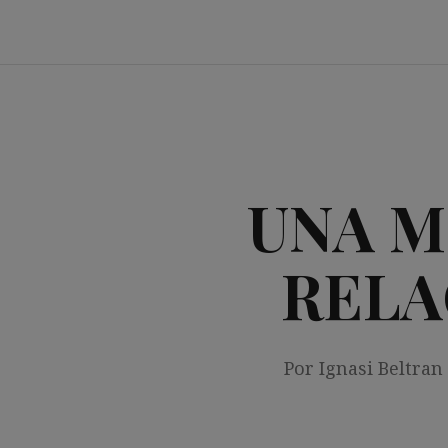
Saltar
al
contenido
UNA M
RELA
Por Ignasi Beltran