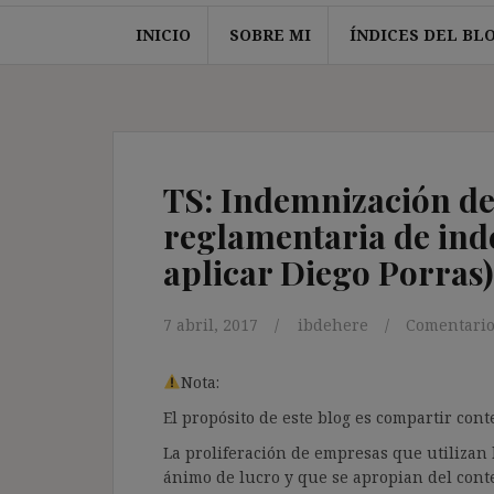
INICIO
SOBRE MI
ÍNDICES DEL BL
TS: Indemnización de
reglamentaria de inde
aplicar Diego Porras)
7 abril, 2017
ibdehere
Comentario
Nota:
El propósito de este blog es compartir co
La proliferación de empresas que utilizan l
ánimo de lucro y que se apropian del cont