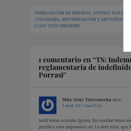
Navegación
SUBROGACIÓN DE EMPRESA, DESPIDO POR LA
de
CESIONARIA, INDEMNIZACIÓN Y ANTIGÜEDAD
entradas
(CASO TJUE UNIONEN)
1 comentario en “
TS: Indemn
reglamentaria de indefinido 
Porras)
”
Mila Ortiz Torremocha
dice:
9 abril, 2017 a las 07:24
molt bona entrada Ignasi. En realitat totes so
jurídica esta impossant-se. Lo més trist, que