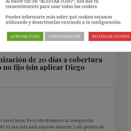
Al hacer clic en “ACEPTAR TODO”, nos das tu
consentimiento para usar todas las cookies.
¿QUÉ ES UN INDEFINIDO NO FIJO? (SÍNTESIS
Puedes informarte más sobre qué cookies estamos
SISTEMATIZADA DE CRITERIOS
utilizando y desactivarlas entrando a la configuración.
JURISPRUDENCIALES)
ACEPTAR TODO
CONFIGURACIÓN
RECHAZAR COOKIES
ización de 20 días a cobertura
no fijo (sin aplicar Diego
n excel.lents. Pero efectivament la inseguretat
 NO es tan sols amb aquesta materia, I als gestors de