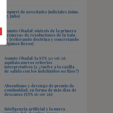
Popurrí de novedades judiciales (núm.
57, Julio)
Asunto Obadal: síntesis de la primera
«remesa» de resoluciones de la Sala
IV (reiterando doctrina y concretando
algunos flecos)
Asunto Obadal: la STS 30/06/26
aquilata nuevos criterios
interpretativos (y ¿vuelve a la casilla
de salida con los indefinidos no fijos?)
Absentismo y devengo de premio de
continuidad, en forma de más días de
descanso (STS 16/06/26)
Inteligencia artificial y la nueva