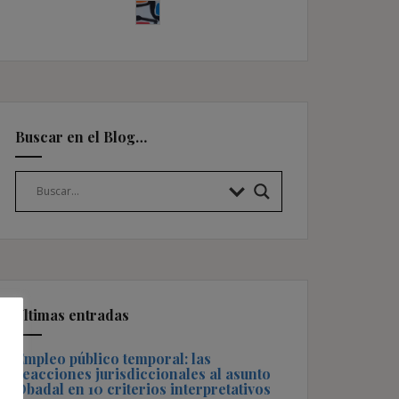
Buscar en el Blog…
Últimas entradas
Empleo público temporal: las
reacciones jurisdiccionales al asunto
Obadal en 10 criterios interpretativos