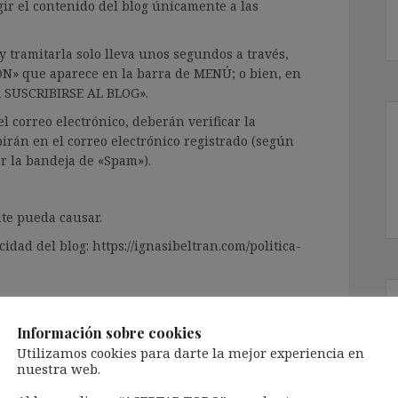
gir el contenido del blog únicamente a las
 tramitarla solo lleva unos segundos a través,
ÓN» que aparece en la barra de MENÚ; o bien, en
RA SUSCRIBIRSE AL BLOG».
l correo electrónico, deberán verificar la
irán en el correo electrónico registrado (según
ar la bandeja de «Spam»).
te pueda causar.
cidad del blog: https://ignasibeltran.com/politica-
emporal
,
de Diego Porras 1
,
Directiva 1999/70
,
ción
,
interino por vacante
Información sobre cookies
Utilizamos cookies para darte la mejor experiencia en
nuestra web.