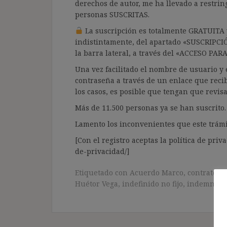
derechos de autor, me ha llevado a restrin
personas SUSCRITAS.
La suscripción es totalmente GRATUITA y
indistintamente, del apartado «SUSCRIPCI
la barra lateral, a través del «ACCESO PA
Una vez facilitado el nombre de usuario y e
contraseña a través de un enlace que recib
los casos, es posible que tengan que revis
Más de 11.500 personas ya se han suscrito.
Lamento los inconvenientes que este trámi
[Con el registro aceptas la política de priva
de-privacidad/]
Etiquetado con
Acuerdo Marco
,
contrato t
Huétor Vega
,
indefinido no fijo
,
indemniza