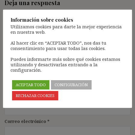
Deja una respuesta
Tu dirección de correo electrónico no será publicada.
Los
campos obligatorios están marcados con
*
Información sobre cookies
Utilizamos cookies para darte la mejor experiencia
Comentario
*
en nuestra web.
Al hacer clic en “ACEPTAR TODO”, nos das tu
consentimiento para usar todas las cookies.
Puedes informarte más sobre qué cookies estamos
utilizando y desactivarlas entrando a la
configuración.
ACEPTAR TODO
CONFIGURACIÓN
Nombre
*
RECHAZAR COOKIES
Correo electrónico
*