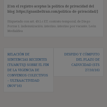
[Con el registro aceptas la política de privacidad del
blog: https://ignasibeltran.com/politica-de-privacidad/]
Etiquetado con
art. 49.1.c ET
,
contrato temporal
,
de Diego
Porras 1
,
indemnización
,
interino
,
interino por vacante
,
León
Medialdea
Navegación
RELACIÓN DE
DESPIDO Y CÓMPUTO
de
SENTENCIAS RECIENTES
DEL PLAZO DE
entradas
(TS/AN/TSJ) SOBRE EL FIN
CADUCIDAD (STS
DE LA VIGENCIA DE
27/10/16)
CONVENIOS COLECTIVOS
– ULTRAACTIVIDAD
(NOV’16)