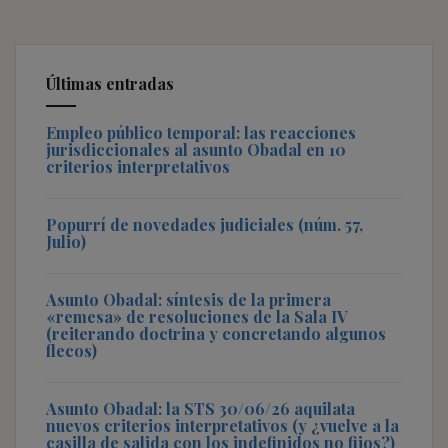
Últimas entradas
Empleo público temporal: las reacciones
jurisdiccionales al asunto Obadal en 10
criterios interpretativos
Popurrí de novedades judiciales (núm. 57,
Julio)
Asunto Obadal: síntesis de la primera
«remesa» de resoluciones de la Sala IV
(reiterando doctrina y concretando algunos
flecos)
Asunto Obadal: la STS 30/06/26 aquilata
nuevos criterios interpretativos (y ¿vuelve a la
casilla de salida con los indefinidos no fijos?)