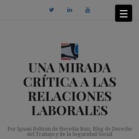
Saltar
al
contenido
twitter
Linkedin
youtube
UNA MIRADA
CRÍTICA A LAS
RELACIONES
LABORALES
Por Ignasi Beltran de Heredia Ruiz. Blog de Derecho
del Trabajo y de la Seguridad Social