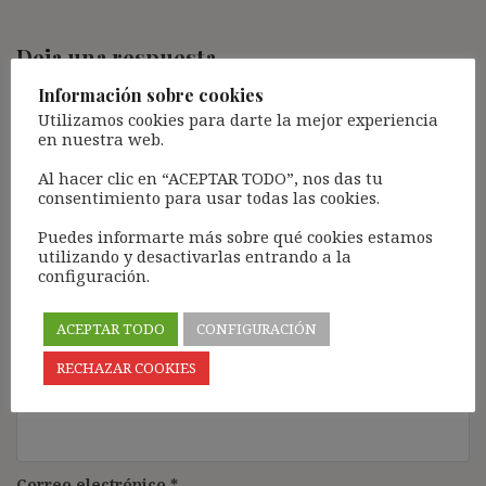
Deja una respuesta
Tu dirección de correo electrónico no será publicada.
Los
Información sobre cookies
campos obligatorios están marcados con
*
Utilizamos cookies para darte la mejor experiencia
en nuestra web.
Comentario
*
Al hacer clic en “ACEPTAR TODO”, nos das tu
consentimiento para usar todas las cookies.
Puedes informarte más sobre qué cookies estamos
utilizando y desactivarlas entrando a la
configuración.
ACEPTAR TODO
CONFIGURACIÓN
RECHAZAR COOKIES
Nombre
*
Correo electrónico
*