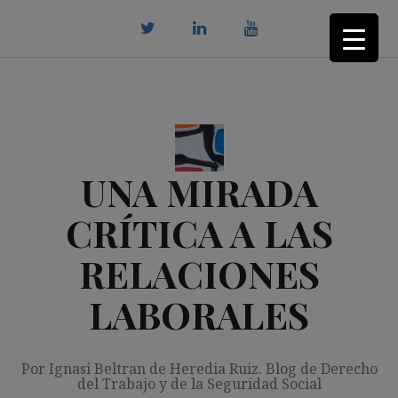
Saltar
al
contenido
twitter
Linkedin
youtube
UNA MIRADA
CRÍTICA A LAS
RELACIONES
LABORALES
Por Ignasi Beltran de Heredia Ruiz. Blog de Derecho
del Trabajo y de la Seguridad Social