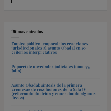
Últimas entradas
Empleo público temporal: las reacciones
jurisdiccionales al asunto Obadal en 10
criterios interpretativos
Popurrí de novedades judiciales (núm. 57,
Julio)
Asunto Obadal: síntesis de la primera
«remesa» de resoluciones de la Sala IV
(reiterando doctrina y concretando algunos
flecos)