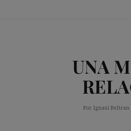
Saltar
al
contenido
UNA M
RELA
Por Ignasi Beltran