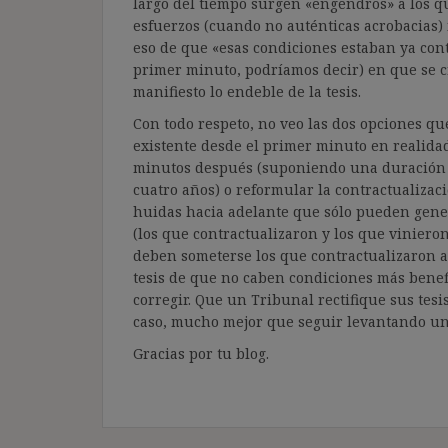
largo del tiempo surgen «engendros» a los q
esfuerzos (cuando no auténticas acrobacias)
eso de que «esas condiciones estaban ya con
primer minuto, podríamos decir) en que se cr
manifiesto lo endeble de la tesis.
Con todo respeto, no veo las dos opciones que
existente desde el primer minuto en realidad
minutos después (suponiendo una duración m
cuatro años) o reformular la contractualizaci
huidas hacia adelante que sólo pueden gener
(los que contractualizaron y los que viniero
deben someterse los que contractualizaron a
tesis de que no caben condiciones más benefi
corregir. Que un Tribunal rectifique sus tesi
caso, mucho mejor que seguir levantando un e
Gracias por tu blog.