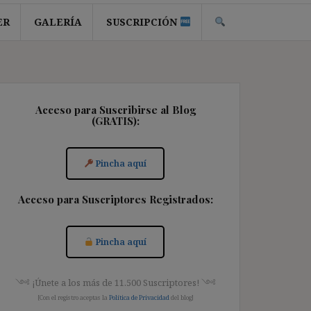
ER
GALERÍA
SUSCRIPCIÓN
Acceso para Suscribirse al Blog
(GRATIS):
Pincha aquí
Acceso para Suscriptores Registrados:
Pincha aquí
༺ ¡Únete a los más de 11.500 Suscriptores! ༺
[Con el registro aceptas la
Política de Privacidad
del blog]