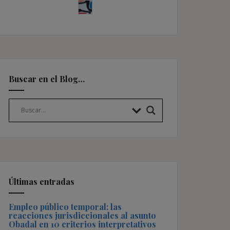
Buscar en el Blog…
Últimas entradas
Empleo público temporal: las
reacciones jurisdiccionales al asunto
Obadal en 10 criterios interpretativos