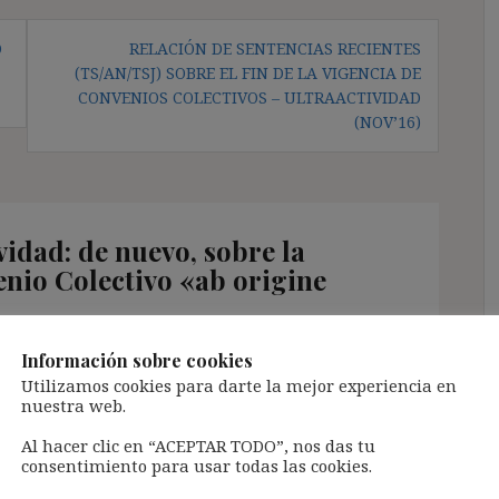
O
RELACIÓN DE SENTENCIAS RECIENTES
(TS/AN/TSJ) SOBRE EL FIN DE LA VIGENCIA DE
CONVENIOS COLECTIVOS – ULTRAACTIVIDAD
(NOV’16)
vidad: de nuevo, sobre la
enio Colectivo «ab origine
Información sobre cookies
Utilizamos cookies para darte la mejor experiencia en
:
nuestra web.
Al hacer clic en “ACEPTAR TODO”, nos das tu
consentimiento para usar todas las cookies.
 quiera dar, la solución lógica pasaría por la de la