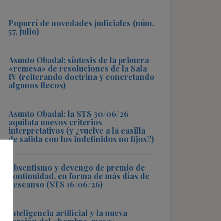
Popurrí de novedades judiciales (núm.
57, Julio)
Asunto Obadal: síntesis de la primera
«remesa» de resoluciones de la Sala
IV (reiterando doctrina y concretando
algunos flecos)
Asunto Obadal: la STS 30/06/26
aquilata nuevos criterios
interpretativos (y ¿vuelve a la casilla
de salida con los indefinidos no fijos?)
Absentismo y devengo de premio de
continuidad, en forma de más días de
descanso (STS 16/06/26)
Inteligencia artificial y la nueva