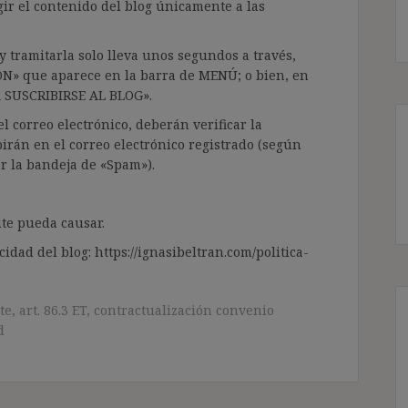
gir el contenido del blog únicamente a las
 tramitarla solo lleva unos segundos a través,
ÓN» que aparece en la barra de MENÚ; o bien, en
RA SUSCRIBIRSE AL BLOG».
l correo electrónico, deberán verificar la
irán en el correo electrónico registrado (según
ar la bandeja de «Spam»).
te pueda causar.
cidad del blog: https://ignasibeltran.com/politica-
te
,
art. 86.3 ET
,
contractualización convenio
d