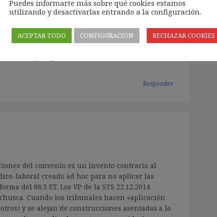
Puedes informarte más sobre qué cookies estamos
re de 2014, en otro caso, se corre el peligro de
utilizando y desactivarlas entrando a la configuración.
 Trabajo en el que la autonomía colectiva juega
nto querer «proteger» ficticiamente, podría ser
ACEPTAR TODO
CONFIGURACIÓN
RECHAZAR COOKIES
s de tanto recorrido entre tesis contractualistas vs
al, para este viaje no se necesitaban estas alforjas…
re de 2014 y urge su revisión Excelente comentario
Responder
iciones del convenio es un invento contrario al
dico-laboral creado ad hoc para no aplicar las
orma del 86.3 ET. Los VP de la STS 22.12.2014
s chusca. Cuando los tribunales hacen «aplicación
 otros) y se alejan de construcciones asentadas a lo