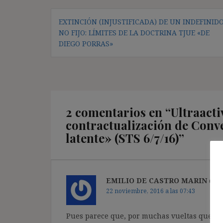
Navegación
EXTINCIÓN (INJUSTIFICADA) DE UN INDEFINID
de
NO FIJO: LÍMITES DE LA DOCTRINA TJUE «DE
entradas
DIEGO PORRAS»
2 comentarios en “
Ultraacti
contractualización de Conv
latente» (STS 6/7/16)
”
EMILIO DE CASTRO MARIN
dice
22 noviembre, 2016 a las 07:43
Pues parece que, por muchas vueltas que se le