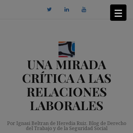
Saltar
al
contenido
twitter
Linkedin
youtube
UNA MIRADA
CRÍTICA A LAS
RELACIONES
LABORALES
Por Ignasi Beltran de Heredia Ruiz. Blog de Derecho
del Trabajo y de la Seguridad Social