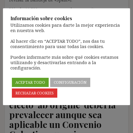
Más de 11.500 personas ya se han suscrito.
Información sobre cookies
Lamento los inconvenientes que este trámite pueda
Utilizamos cookies para darte la mejor experiencia
causar.
en nuestra web.
[Con el registro aceptas la política de privacidad del
Al hacer clic en “ACEPTAR TODO”, nos das tu
blog: https://ignasibeltran.com/politica-de-privacidad/]
consentimiento para usar todas las cookies.
Puedes informarte más sobre qué cookies estamos
utilizando y desactivarlas entrando a la
configuración.
Ultraactividad y
contractualización de
ACEPTAR TODO
CONFIGURACIÓN
Convenio Colectivo: el
RECHAZAR COOKIES
efecto ‘ab origine’ debería
prevalecer aunque sea
aplicable un Convenio