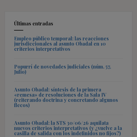
Últimas entradas
Empleo público temporal: las reacciones
jurisdiccionales al asunto Obadal en 10
criterios interpretativos
Popurrí de novedades judiciales (núm. 57,
Julio)
Asunto Obadal: síntesis de la primera
«remesa» de resoluciones de la Sala IV
(reiterando doctrina y concretando algunos
flecos)
Asunto Obadal: la STS 30/06/26 aquilata
nuevos criterios interpretativos (y ¿vuelve a la
casilla de salida con los indefinidos no fijos?)