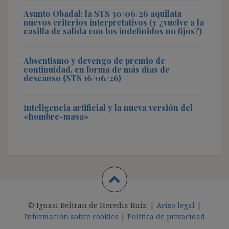
Asunto Obadal: la STS 30/06/26 aquilata
nuevos criterios interpretativos (y ¿vuelve a la
casilla de salida con los indefinidos no fijos?)
Absentismo y devengo de premio de
continuidad, en forma de más días de
descanso (STS 16/06/26)
Inteligencia artificial y la nueva versión del
«hombre-masa»
© Ignasi Beltran de Heredia Ruiz. |
Aviso legal
|
Información sobre cookies
|
Política de privacidad