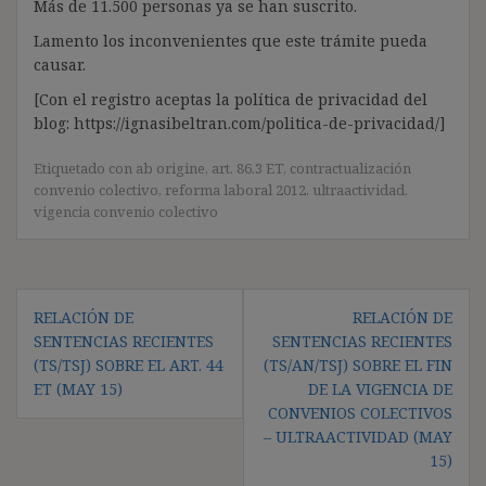
Más de 11.500 personas ya se han suscrito.
Lamento los inconvenientes que este trámite pueda
causar.
[Con el registro aceptas la política de privacidad del
blog: https://ignasibeltran.com/politica-de-privacidad/]
Etiquetado con
ab origine
,
art. 86.3 ET
,
contractualización
convenio colectivo
,
reforma laboral 2012
,
ultraactividad
,
vigencia convenio colectivo
Navegación
RELACIÓN DE
RELACIÓN DE
de
SENTENCIAS RECIENTES
SENTENCIAS RECIENTES
entradas
(TS/TSJ) SOBRE EL ART. 44
(TS/AN/TSJ) SOBRE EL FIN
ET (MAY 15)
DE LA VIGENCIA DE
CONVENIOS COLECTIVOS
– ULTRAACTIVIDAD (MAY
15)