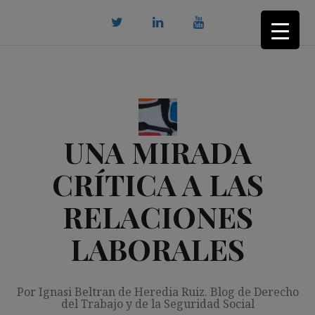
Saltar
al
contenido
twitter
Linkedin
youtube
UNA MIRADA
CRÍTICA A LAS
RELACIONES
LABORALES
Por Ignasi Beltran de Heredia Ruiz. Blog de Derecho
del Trabajo y de la Seguridad Social