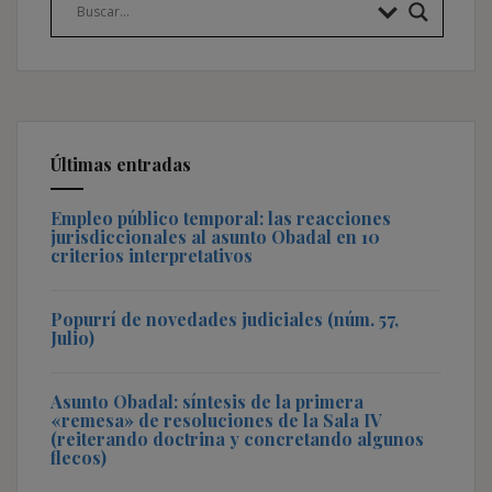
Últimas entradas
Empleo público temporal: las reacciones
jurisdiccionales al asunto Obadal en 10
criterios interpretativos
Popurrí de novedades judiciales (núm. 57,
Julio)
Asunto Obadal: síntesis de la primera
«remesa» de resoluciones de la Sala IV
(reiterando doctrina y concretando algunos
flecos)