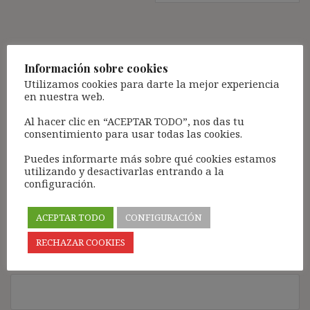
Deja una respuesta
Información sobre cookies
Tu dirección de correo electrónico no será publicada.
Los
Utilizamos cookies para darte la mejor experiencia
campos obligatorios están marcados con
*
en nuestra web.
Comentario
*
Al hacer clic en “ACEPTAR TODO”, nos das tu
consentimiento para usar todas las cookies.
Puedes informarte más sobre qué cookies estamos
utilizando y desactivarlas entrando a la
configuración.
ACEPTAR TODO
CONFIGURACIÓN
RECHAZAR COOKIES
Nombre
*