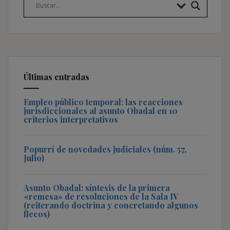
Últimas entradas
Empleo público temporal: las reacciones
jurisdiccionales al asunto Obadal en 10
criterios interpretativos
Popurrí de novedades judiciales (núm. 57,
Julio)
Asunto Obadal: síntesis de la primera
«remesa» de resoluciones de la Sala IV
(reiterando doctrina y concretando algunos
flecos)