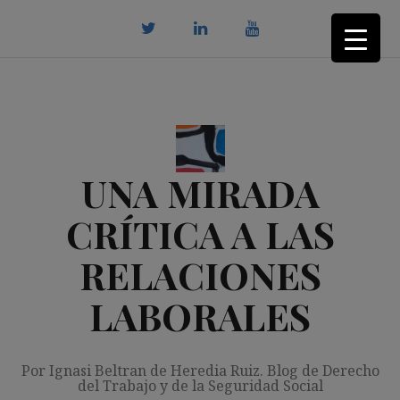
Saltar
al
contenido
twitter
Linkedin
youtube
UNA MIRADA
CRÍTICA A LAS
RELACIONES
LABORALES
Por Ignasi Beltran de Heredia Ruiz. Blog de Derecho
del Trabajo y de la Seguridad Social