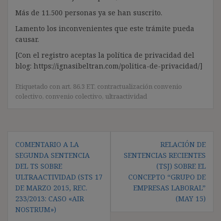
Más de 11.500 personas ya se han suscrito.
Lamento los inconvenientes que este trámite pueda
causar.
[Con el registro aceptas la política de privacidad del
blog: https://ignasibeltran.com/politica-de-privacidad/]
Etiquetado con
art. 86.3 ET
,
contractualización convenio
colectivo
,
convenio colectivo
,
ultraactividad
Navegación
COMENTARIO A LA
RELACIÓN DE
de
SEGUNDA SENTENCIA
SENTENCIAS RECIENTES
entradas
DEL TS SOBRE
(TSJ) SOBRE EL
ULTRAACTIVIDAD (STS 17
CONCEPTO “GRUPO DE
DE MARZO 2015, REC.
EMPRESAS LABORAL”
233/2013: CASO «AIR
(MAY 15)
NOSTRUM»)