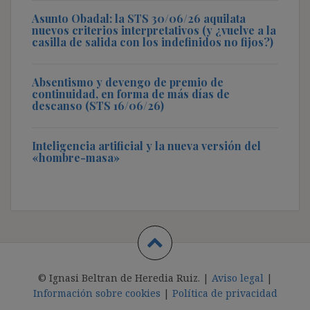
Asunto Obadal: la STS 30/06/26 aquilata
nuevos criterios interpretativos (y ¿vuelve a la
casilla de salida con los indefinidos no fijos?)
Absentismo y devengo de premio de
continuidad, en forma de más días de
descanso (STS 16/06/26)
Inteligencia artificial y la nueva versión del
«hombre-masa»
© Ignasi Beltran de Heredia Ruiz. |
Aviso legal
|
Información sobre cookies
|
Política de privacidad