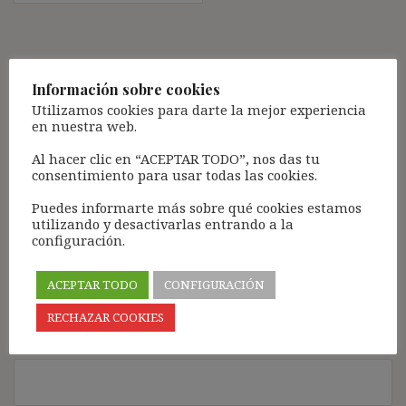
Deja una respuesta
Información sobre cookies
Tu dirección de correo electrónico no será publicada.
Los
Utilizamos cookies para darte la mejor experiencia
campos obligatorios están marcados con
*
en nuestra web.
Comentario
*
Al hacer clic en “ACEPTAR TODO”, nos das tu
consentimiento para usar todas las cookies.
Puedes informarte más sobre qué cookies estamos
utilizando y desactivarlas entrando a la
configuración.
ACEPTAR TODO
CONFIGURACIÓN
RECHAZAR COOKIES
Nombre
*