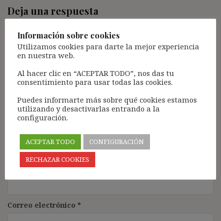
Deja una respuesta
Tu dirección de correo electrónico no será publicada.
Los
Información sobre cookies
campos obligatorios están marcados con
*
Utilizamos cookies para darte la mejor experiencia
Comentario
*
en nuestra web.
Al hacer clic en “ACEPTAR TODO”, nos das tu
consentimiento para usar todas las cookies.
Puedes informarte más sobre qué cookies estamos
utilizando y desactivarlas entrando a la
configuración.
ACEPTAR TODO
CONFIGURACIÓN
RECHAZAR COOKIES
Nombre
*
Correo electrónico
*