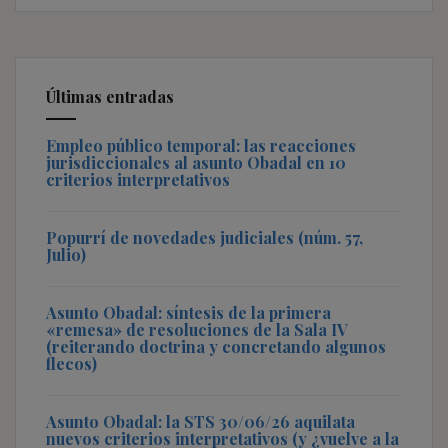
Últimas entradas
Empleo público temporal: las reacciones
jurisdiccionales al asunto Obadal en 10
criterios interpretativos
Popurrí de novedades judiciales (núm. 57,
Julio)
Asunto Obadal: síntesis de la primera
«remesa» de resoluciones de la Sala IV
(reiterando doctrina y concretando algunos
flecos)
Asunto Obadal: la STS 30/06/26 aquilata
nuevos criterios interpretativos (y ¿vuelve a la