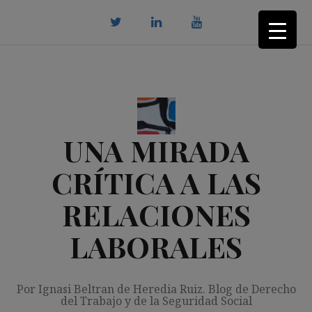
Saltar
al
contenido
twitter
Linkedin
youtube
UNA MIRADA
CRÍTICA A LAS
RELACIONES
LABORALES
Por Ignasi Beltran de Heredia Ruiz. Blog de Derecho
del Trabajo y de la Seguridad Social