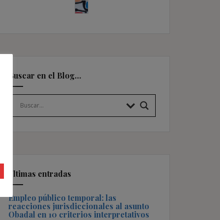
Buscar en el Blog…
Últimas entradas
Empleo público temporal: las
reacciones jurisdiccionales al asunto
Obadal en 10 criterios interpretativos