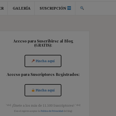
ER
GALERÍA
SUSCRIPCIÓN
Acceso para Suscribirse al Blog
(GRATIS):
Pincha aquí
Acceso para Suscriptores Registrados:
Pincha aquí
༺ ¡Únete a los más de 11.500 Suscriptores! ༺
[Con el registro aceptas la
Política de Privacidad
del blog]