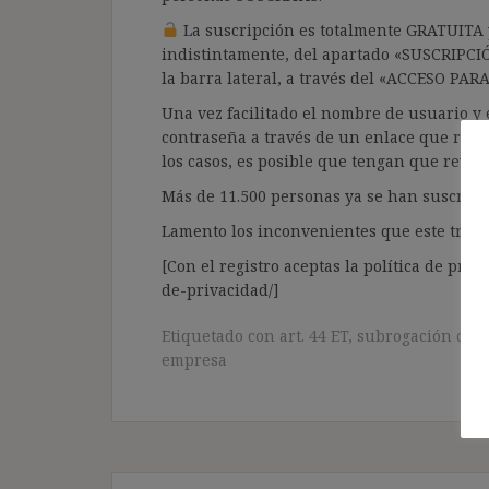
La suscripción es totalmente GRATUITA y
indistintamente, del apartado «SUSCRIPCI
la barra lateral, a través del «ACCESO PA
Una vez facilitado el nombre de usuario y e
contraseña a través de un enlace que recib
los casos, es posible que tengan que revis
Más de 11.500 personas ya se han suscrito.
Lamento los inconvenientes que este trámi
[Con el registro aceptas la política de priva
de-privacidad/]
Etiquetado con
art. 44 ET
,
subrogación de 
empresa
Navegación