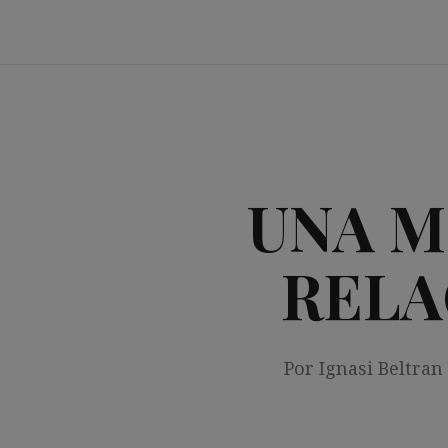
Saltar
al
contenido
UNA M
RELA
Por Ignasi Beltran