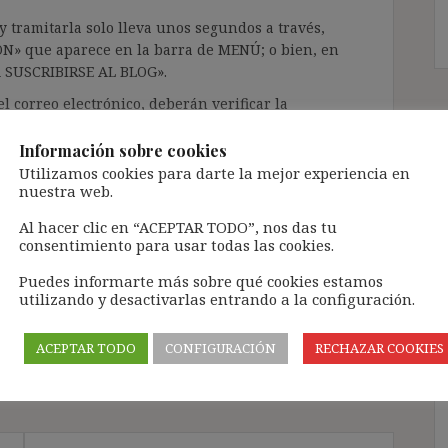
 tramitarla solo lleva unos segundos a través,
ÓN» que aparece en la barra de MENÚ; o bien, en
RA SUSCRIBIRSE AL BLOG».
l correo electrónico, deberán verificar la
irán en el correo electrónico registrado (según
ar la bandeja de «Spam»).
Información sobre cookies
Utilizamos cookies para darte la mejor experiencia en
nuestra web.
te pueda causar.
Al hacer clic en “ACEPTAR TODO”, nos das tu
cidad del blog: https://ignasibeltran.com/politica-
consentimiento para usar todas las cookies.
Puedes informarte más sobre qué cookies estamos
utilizando y desactivarlas entrando a la configuración.
empresa
,
sucesión de contratas
,
sucesión de
ACEPTAR TODO
CONFIGURACIÓN
RECHAZAR COOKIES