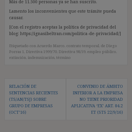
Más de 11.500 personas ya se han suscrito.
Lamento los inconvenientes que este trámite pueda
causar.
[Con el registro aceptas la política de privacidad del
blog: https://ignasibeltran.com/politica-de-privacidad/]
Etiquetado con
Acuerdo Marco
,
contrato temporal
,
de Diego
Porras 1
,
Directiva 1999/70
,
Directiva 98/59
,
empleo público
,
extinción
,
indemnización
,
término
Navegación
RELACIÓN DE
CONVENIO DE ÁMBITO
de
SENTENCIAS RECIENTES
INFERIOR A LA EMPRESA
entradas
(TS/AN/TSJ) SOBRE
NO TIENE PRIORIDAD
GRUPO DE EMPRESAS
APLICATIVA ‘EX’ ART. 84.2
(OCT’16)
ET (STS 22/9/16)