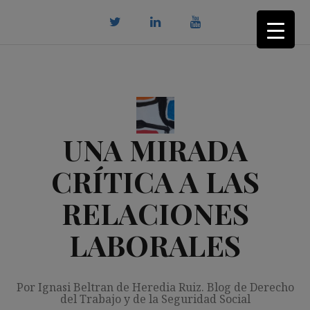
Saltar
al
contenido
twitter
Linkedin
youtube
UNA MIRADA
CRÍTICA A LAS
RELACIONES
LABORALES
Por Ignasi Beltran de Heredia Ruiz. Blog de Derecho
del Trabajo y de la Seguridad Social