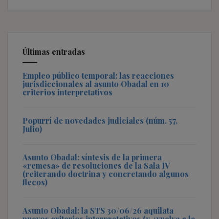
Últimas entradas
Empleo público temporal: las reacciones
jurisdiccionales al asunto Obadal en 10
criterios interpretativos
Popurrí de novedades judiciales (núm. 57,
Julio)
Asunto Obadal: síntesis de la primera
«remesa» de resoluciones de la Sala IV
(reiterando doctrina y concretando algunos
flecos)
Asunto Obadal: la STS 30/06/26 aquilata
nuevos criterios interpretativos (y ¿vuelve a la