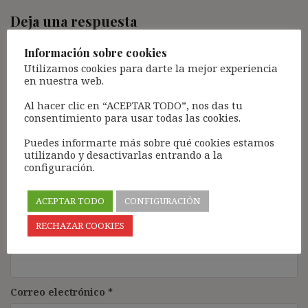
Deja una respuesta
Tu dirección de correo electrónico no será publicada.
Los
Información sobre cookies
campos obligatorios están marcados con
*
Utilizamos cookies para darte la mejor experiencia
en nuestra web.
Comentario
*
Al hacer clic en “ACEPTAR TODO”, nos das tu
consentimiento para usar todas las cookies.
Puedes informarte más sobre qué cookies estamos
utilizando y desactivarlas entrando a la
configuración.
ACEPTAR TODO
CONFIGURACIÓN
RECHAZAR COOKIES
Nombre
*
Correo electrónico
*