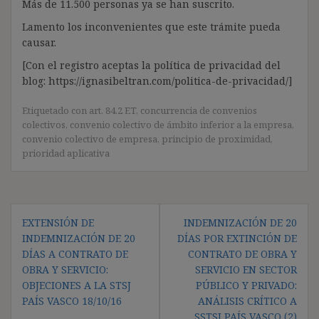
Más de 11.500 personas ya se han suscrito.
Lamento los inconvenientes que este trámite pueda
causar.
[Con el registro aceptas la política de privacidad del
blog: https://ignasibeltran.com/politica-de-privacidad/]
Etiquetado con
art. 84.2 ET
,
concurrencia de convenios
colectivos
,
convenio colectivo de ámbito inferior a la empresa
,
convenio colectivo de empresa
,
principio de proximidad
,
prioridad aplicativa
Navegación
EXTENSIÓN DE
INDEMNIZACIÓN DE 20
de
INDEMNIZACIÓN DE 20
DÍAS POR EXTINCIÓN DE
entradas
DÍAS A CONTRATO DE
CONTRATO DE OBRA Y
OBRA Y SERVICIO:
SERVICIO EN SECTOR
OBJECIONES A LA STSJ
PÚBLICO Y PRIVADO:
PAÍS VASCO 18/10/16
ANÁLISIS CRÍTICO A
SSTSJ PAÍS VASCO (2)