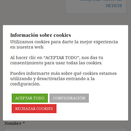
18/10/16
Deja una respuesta
Información sobre cookies
Utilizamos cookies para darte la mejor experiencia
Tu dirección de correo electrónico no será publicada.
Los
en nuestra web.
campos obligatorios están marcados con
*
Al hacer clic en “ACEPTAR TODO”, nos das tu
Comentario
*
consentimiento para usar todas las cookies.
Puedes informarte más sobre qué cookies estamos
utilizando y desactivarlas entrando a la
configuración.
ACEPTAR TODO
CONFIGURACIÓN
RECHAZAR COOKIES
Nombre
*