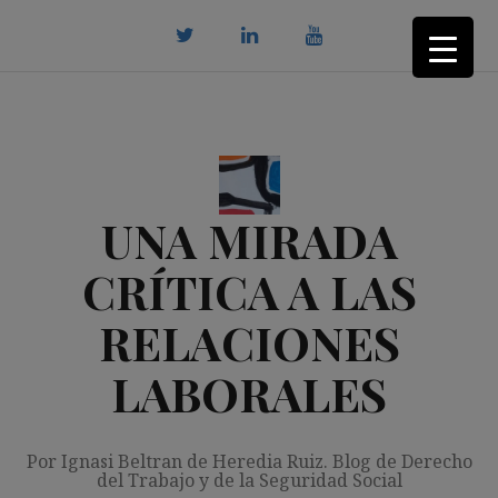
Saltar
al
contenido
twitter
Linkedin
youtube
UNA MIRADA
CRÍTICA A LAS
RELACIONES
LABORALES
Por Ignasi Beltran de Heredia Ruiz. Blog de Derecho
del Trabajo y de la Seguridad Social