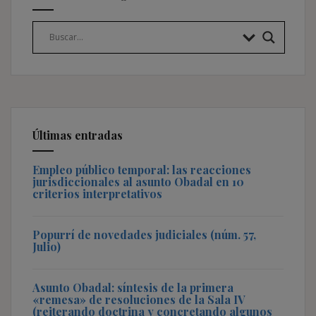
Últimas entradas
Empleo público temporal: las reacciones
jurisdiccionales al asunto Obadal en 10
criterios interpretativos
Popurrí de novedades judiciales (núm. 57,
Julio)
Asunto Obadal: síntesis de la primera
«remesa» de resoluciones de la Sala IV
(reiterando doctrina y concretando algunos