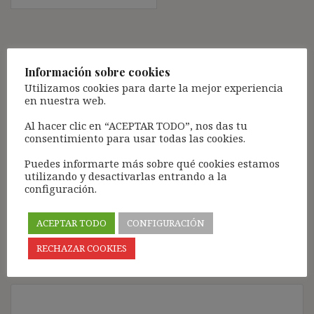
Deja una respuesta
Información sobre cookies
Tu dirección de correo electrónico no será publicada.
Los
Utilizamos cookies para darte la mejor experiencia
campos obligatorios están marcados con
*
en nuestra web.
Comentario
*
Al hacer clic en “ACEPTAR TODO”, nos das tu
consentimiento para usar todas las cookies.
Puedes informarte más sobre qué cookies estamos
utilizando y desactivarlas entrando a la
configuración.
ACEPTAR TODO
CONFIGURACIÓN
RECHAZAR COOKIES
Nombre
*