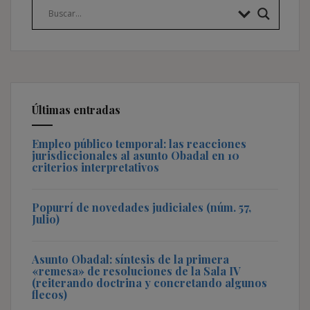
Últimas entradas
Empleo público temporal: las reacciones
jurisdiccionales al asunto Obadal en 10
criterios interpretativos
Popurrí de novedades judiciales (núm. 57,
Julio)
Asunto Obadal: síntesis de la primera
«remesa» de resoluciones de la Sala IV
(reiterando doctrina y concretando algunos
flecos)