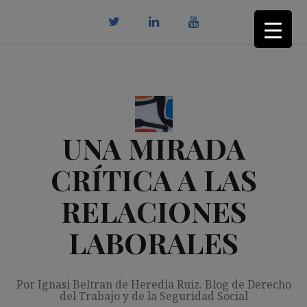
Saltar
al
contenido
twitter
Linkedin
youtube
UNA MIRADA
CRÍTICA A LAS
RELACIONES
LABORALES
Por Ignasi Beltran de Heredia Ruiz. Blog de Derecho
del Trabajo y de la Seguridad Social