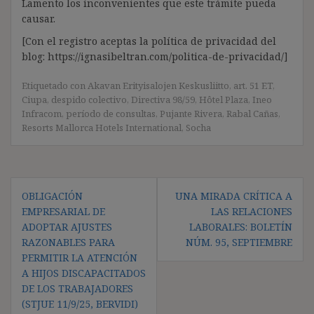
Lamento los inconvenientes que este trámite pueda
causar.
[Con el registro aceptas la política de privacidad del
blog: https://ignasibeltran.com/politica-de-privacidad/]
Etiquetado con
Akavan Erityisalojen Keskusliitto
,
art. 51 ET
,
Ciupa
,
despido colectivo
,
Directiva 98/59
,
Hôtel Plaza
,
Ineo
Infracom
,
período de consultas
,
Pujante Rivera
,
Rabal Cañas
,
Resorts Mallorca Hotels International
,
Socha
Navegación
OBLIGACIÓN
UNA MIRADA CRÍTICA A
de
EMPRESARIAL DE
LAS RELACIONES
entradas
ADOPTAR AJUSTES
LABORALES: BOLETÍN
RAZONABLES PARA
NÚM. 95, SEPTIEMBRE
PERMITIR LA ATENCIÓN
A HIJOS DISCAPACITADOS
DE LOS TRABAJADORES
(STJUE 11/9/25, BERVIDI)