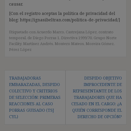
causar.
[Con el registro aceptas la política de privacidad del
blog: https://ignasibeltran.com/politica-de-privacidad/]
Etiquetado con
Acuerdo Marco
,
Castrejana López
,
contrato
temporal
,
de Diego Porras 1
,
Directiva 1999/70
,
Grupo Norte
Facility
,
Martínez Andrés
,
Montero Mateos
,
Moreira Gómez
,
Pérez López
Navegación
TRABAJADORAS
DESPIDO OBJETIVO
de
EMBARAZADAS, DESPIDO
IMPROCEDENTE DE
entradas
COLECTIVO Y CRITERIOS
REPRESENTANTE DE LOS
DE SELECCIÓN: PRIMERAS
TRABAJADORES QUE HA
REACCIONES AL CASO
CESADO EN EL CARGO: ¿A
PORRAS GUISADO (TSJ
QUIÉN CORRESPONDE EL
CYL)
DERECHO DE OPCIÓN?