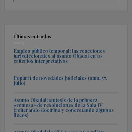
Últimas entradas
Empleo público temporal: las reacciones
jurisdiccionales al asunto Obadal en 10
criterios interpretativos
Popurrí de novedades judiciales (núm. 57,
Julio)
Asunto Obadal: síntesis de la primera
«remesa» de resoluciones de la Sala IV
(reiterando doctrina y concretando algunos
flecos)