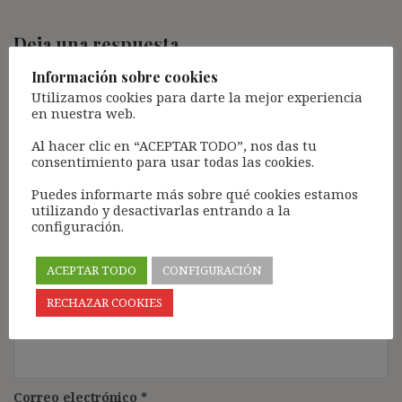
Deja una respuesta
Tu dirección de correo electrónico no será publicada.
Los
Información sobre cookies
campos obligatorios están marcados con
*
Utilizamos cookies para darte la mejor experiencia
en nuestra web.
Comentario
*
Al hacer clic en “ACEPTAR TODO”, nos das tu
consentimiento para usar todas las cookies.
Puedes informarte más sobre qué cookies estamos
utilizando y desactivarlas entrando a la
configuración.
ACEPTAR TODO
CONFIGURACIÓN
RECHAZAR COOKIES
Nombre
*
Correo electrónico
*