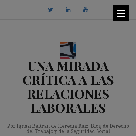
Saltar
al
contenido
twitter
Linkedin
youtube
UNA MIRADA
CRÍTICA A LAS
RELACIONES
LABORALES
Por Ignasi Beltran de Heredia Ruiz. Blog de Derecho
del Trabajo y de la Seguridad Social