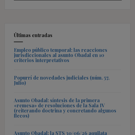
Últimas entradas
Empleo público temporal: las reacciones
jurisdiccionales al asunto Obadal en 10
criterios interpretativos
Popurrí de novedades judiciales (núm. 57,
Julio)
Asunto Obadal: síntesis de la primera
«remesa» de resoluciones de la Sala IV
(reiterando doctrina y concretando algunos
flecos)
Asunto Obadal: la STS 30/06/26 aquilata