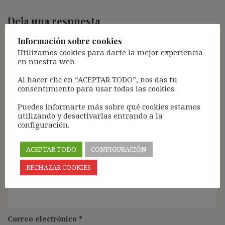
Deja una respuesta
Tu dirección de correo electrónico no será publicada.
Los
Información sobre cookies
campos obligatorios están marcados con
*
Utilizamos cookies para darte la mejor experiencia
en nuestra web.
Comentario
*
Al hacer clic en “ACEPTAR TODO”, nos das tu
consentimiento para usar todas las cookies.
Puedes informarte más sobre qué cookies estamos
utilizando y desactivarlas entrando a la
configuración.
ACEPTAR TODO
CONFIGURACIÓN
RECHAZAR COOKIES
Nombre
*
Correo electrónico
*