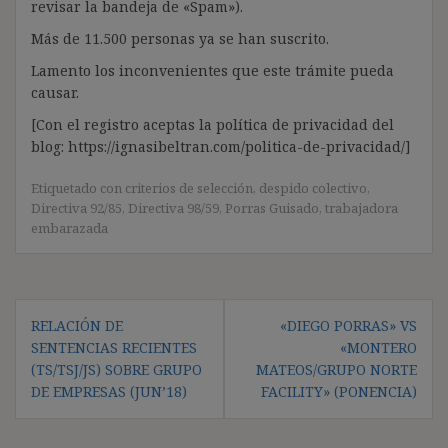
revisar la bandeja de «Spam»).
Más de 11.500 personas ya se han suscrito.
Lamento los inconvenientes que este trámite pueda
causar.
[Con el registro aceptas la política de privacidad del
blog: https://ignasibeltran.com/politica-de-privacidad/]
Etiquetado con
criterios de selección
,
despido colectivo
,
Directiva 92/85
,
Directiva 98/59
,
Porras Guisado
,
trabajadora
embarazada
Navegación
RELACIÓN DE
«DIEGO PORRAS» VS
de
SENTENCIAS RECIENTES
«MONTERO
entradas
(TS/TSJ/JS) SOBRE GRUPO
MATEOS/GRUPO NORTE
DE EMPRESAS (JUN’18)
FACILITY» (PONENCIA)