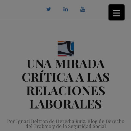
Saltar
al
contenido
twitter
Linkedin
youtube
UNA MIRADA
CRÍTICA A LAS
RELACIONES
LABORALES
Por Ignasi Beltran de Heredia Ruiz. Blog de Derecho
del Trabajo y de la Seguridad Social