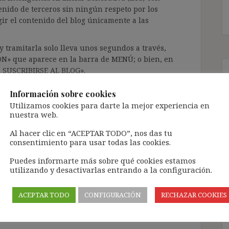
enido de terceros sin ningún respeto por los
gir el contenido del blog únicamente a las
 tramitarla solo lleva unos segundos a través,
ÓN» que aparece en la barra de MENÚ; o bien, en
RA SUSCRIBIRSE AL BLOG».
l correo electrónico, deberán verificar la
Información sobre cookies
irán en el correo electrónico registrado (según
Utilizamos cookies para darte la mejor experiencia en
ar la bandeja de «Spam»).
nuestra web.
Al hacer clic en “ACEPTAR TODO”, nos das tu
consentimiento para usar todas las cookies.
te pueda causar.
cidad del blog: https://ignasibeltran.com/politica-
Puedes informarte más sobre qué cookies estamos
utilizando y desactivarlas entrando a la configuración.
 improcedente
,
despido objetivo
,
representante
ACEPTAR TODO
CONFIGURACIÓN
RECHAZAR COOKIES