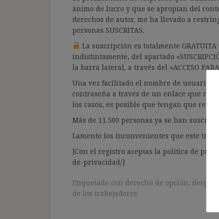
ánimo de lucro y que se apropian del cont
derechos de autor, me ha llevado a restrin
personas SUSCRITAS.
La suscripción es totalmente GRATUITA y
indistintamente, del apartado «SUSCRIPCI
la barra lateral, a través del «ACCESO PA
Una vez facilitado el nombre de usuario y e
contraseña a través de un enlace que recib
los casos, es posible que tengan que revis
Más de 11.500 personas ya se han suscrito.
Lamento los inconvenientes que este trámi
[Con el registro aceptas la política de priva
de-privacidad/]
Etiquetado con
derecho de opción
,
despido
de los trabajadores