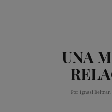
Saltar
al
contenido
UNA M
RELA
Por Ignasi Beltran