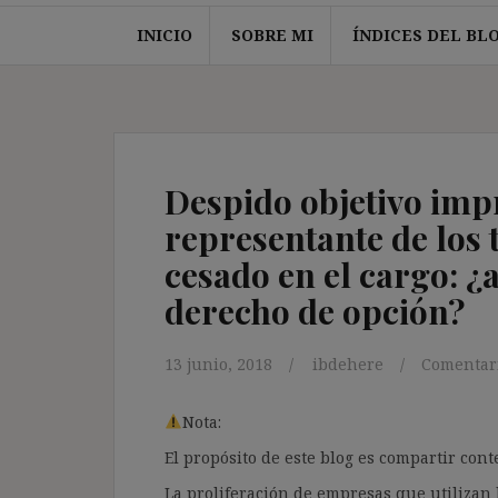
INICIO
SOBRE MI
ÍNDICES DEL BL
Despido objetivo imp
representante de los 
cesado en el cargo: ¿
derecho de opción?
13 junio, 2018
ibdehere
Comentari
Nota:
El propósito de este blog es compartir co
La proliferación de empresas que utilizan l