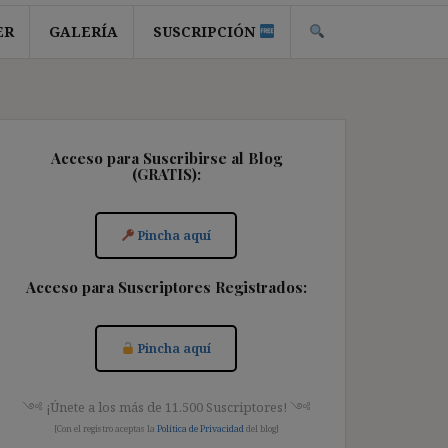
ER
GALERÍA
SUSCRIPCIÓN
Acceso para Suscribirse al Blog
(GRATIS):
Pincha aquí
Acceso para Suscriptores Registrados:
Pincha aquí
༺ ¡Únete a los más de 11.500 Suscriptores! ༺
[Con el registro aceptas la
Política de Privacidad
del blog]