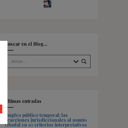
Buscar en el Blog…
Últimas entradas
Empleo público temporal: las
reacciones jurisdiccionales al asunto
Obadal en 10 criterios interpretativos