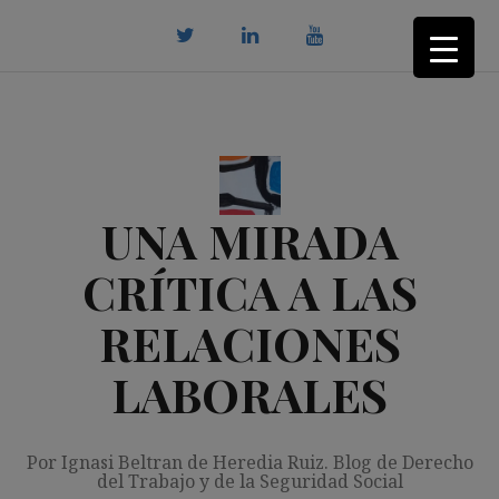
Saltar
al
contenido
twitter
Linkedin
youtube
UNA MIRADA
CRÍTICA A LAS
RELACIONES
LABORALES
Por Ignasi Beltran de Heredia Ruiz. Blog de Derecho
del Trabajo y de la Seguridad Social