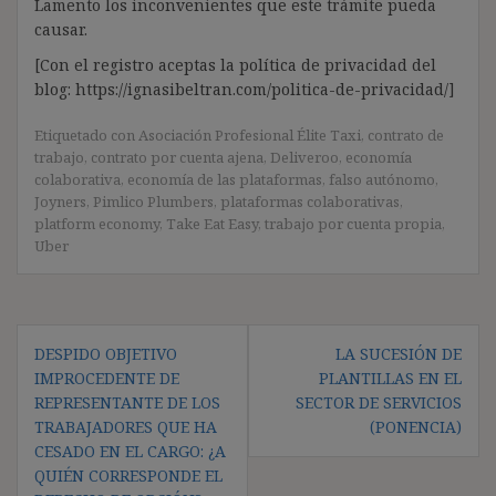
Lamento los inconvenientes que este trámite pueda
causar.
[Con el registro aceptas la política de privacidad del
blog: https://ignasibeltran.com/politica-de-privacidad/]
Etiquetado con
Asociación Profesional Élite Taxi
,
contrato de
trabajo
,
contrato por cuenta ajena
,
Deliveroo
,
economía
colaborativa
,
economía de las plataformas
,
falso autónomo
,
Joyners
,
Pimlico Plumbers
,
plataformas colaborativas
,
platform economy
,
Take Eat Easy
,
trabajo por cuenta propia
,
Uber
Navegación
DESPIDO OBJETIVO
LA SUCESIÓN DE
de
IMPROCEDENTE DE
PLANTILLAS EN EL
entradas
REPRESENTANTE DE LOS
SECTOR DE SERVICIOS
TRABAJADORES QUE HA
(PONENCIA)
CESADO EN EL CARGO: ¿A
QUIÉN CORRESPONDE EL