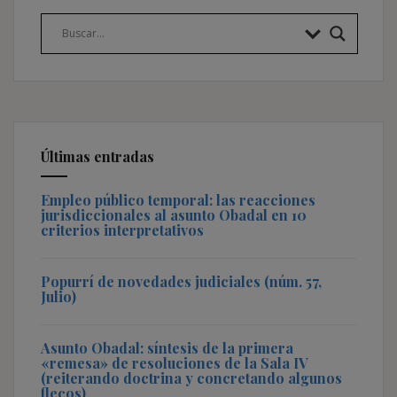
Últimas entradas
Empleo público temporal: las reacciones
jurisdiccionales al asunto Obadal en 10
criterios interpretativos
Popurrí de novedades judiciales (núm. 57,
Julio)
Asunto Obadal: síntesis de la primera
«remesa» de resoluciones de la Sala IV
(reiterando doctrina y concretando algunos
flecos)