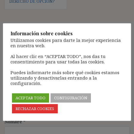
DERECHO DE OPCIÓN?
Deja una respuesta
Información sobre cookies
Tu dirección de correo electrónico no será publicada.
Los
Utilizamos cookies para darte la mejor experiencia
en nuestra web.
campos obligatorios están marcados con
*
Comentario
*
Al hacer clic en “ACEPTAR TODO”, nos das tu
consentimiento para usar todas las cookies.
Puedes informarte más sobre qué cookies estamos
utilizando y desactivarlas entrando a la
configuración.
ACEPTAR TODO
CONFIGURACIÓN
RECHAZAR COOKIES
Nombre
*