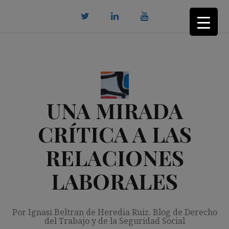
Saltar
al
contenido
twitter
Linkedin
youtube
UNA MIRADA
CRÍTICA A LAS
RELACIONES
LABORALES
Por Ignasi Beltran de Heredia Ruiz. Blog de Derecho
del Trabajo y de la Seguridad Social