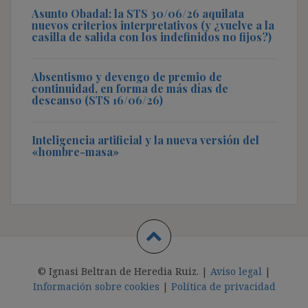
Asunto Obadal: la STS 30/06/26 aquilata
nuevos criterios interpretativos (y ¿vuelve a la
casilla de salida con los indefinidos no fijos?)
Absentismo y devengo de premio de
continuidad, en forma de más días de
descanso (STS 16/06/26)
Inteligencia artificial y la nueva versión del
«hombre-masa»
© Ignasi Beltran de Heredia Ruiz. |
Aviso legal
|
Información sobre cookies
|
Política de privacidad