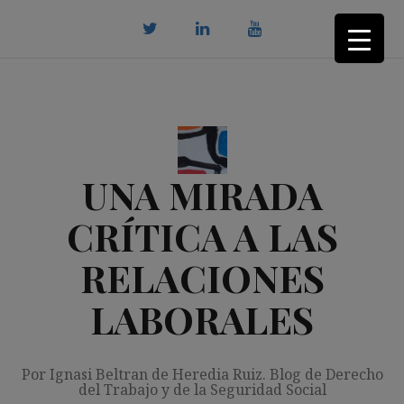
Saltar
al
contenido
twitter
Linkedin
youtube
UNA MIRADA
CRÍTICA A LAS
RELACIONES
LABORALES
Por Ignasi Beltran de Heredia Ruiz. Blog de Derecho
del Trabajo y de la Seguridad Social