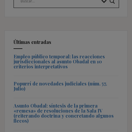
Últimas entradas
Empleo público temporal: las reacciones
jurisdiccionales al asunto Obadal en 10
criterios interpretativos
Popurrí de novedades judiciales (núm. 57,
Julio)
Asunto Obadal: síntesis de la primera
«remesa» de resoluciones de la Sala IV
(reiterando doctrina y concretando algunos
flecos)