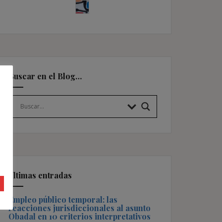
Buscar en el Blog…
Últimas entradas
Empleo público temporal: las
reacciones jurisdiccionales al asunto
Obadal en 10 criterios interpretativos