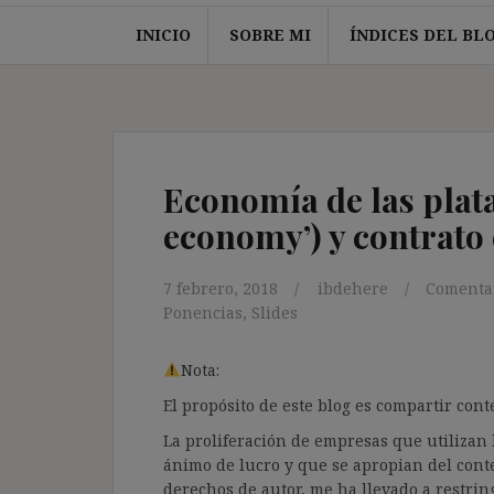
INICIO
SOBRE MI
ÍNDICES DEL BL
Economía de las plat
economy’) y contrato 
7 febrero, 2018
ibdehere
Comentar
Ponencias
,
Slides
Nota:
El propósito de este blog es compartir co
La proliferación de empresas que utilizan l
ánimo de lucro y que se apropian del cont
derechos de autor, me ha llevado a restrin