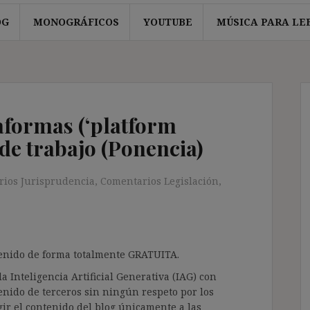
OG
MONOGRÁFICOS
YOUTUBE
MÚSICA PARA LE
aformas (‘platform
de trabajo (Ponencia)
ios Jurisprudencia
,
Comentarios Legislación
,
ntenido de forma totalmente GRATUITA.
a Inteligencia Artificial Generativa (IAG) con
enido de terceros sin ningún respeto por los
gir el contenido del blog únicamente a las