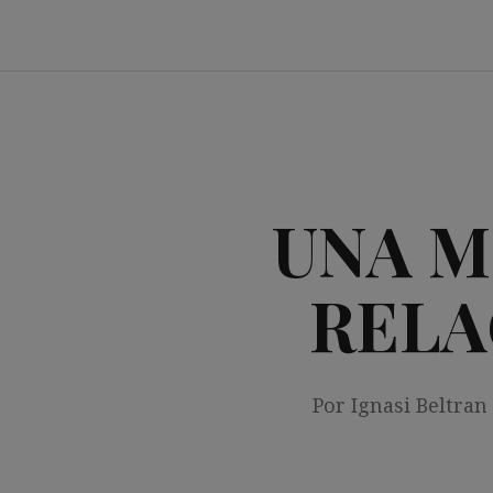
Saltar
al
contenido
UNA M
RELA
Por Ignasi Beltran