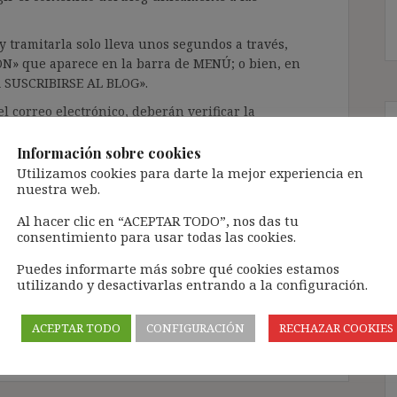
 tramitarla solo lleva unos segundos a través,
ÓN» que aparece en la barra de MENÚ; o bien, en
RA SUSCRIBIRSE AL BLOG».
l correo electrónico, deberán verificar la
irán en el correo electrónico registrado (según
ar la bandeja de «Spam»).
Información sobre cookies
Utilizamos cookies para darte la mejor experiencia en
nuestra web.
te pueda causar.
Al hacer clic en “ACEPTAR TODO”, nos das tu
cidad del blog: https://ignasibeltran.com/politica-
consentimiento para usar todas las cookies.
Puedes informarte más sobre qué cookies estamos
utilizando y desactivarlas entrando a la configuración.
o por cuenta ajena
,
Deliveroo
,
Directiva 91/533
,
ataformas
,
gig economy
,
platform economy
,
trabajo
ACEPTAR TODO
CONFIGURACIÓN
RECHAZAR COOKIES