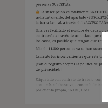
personas SUSCRITAS.
La suscripción es totalmente GRATUITA y
indistintamente, del apartado «SUSCRIPCI
la barra lateral, a través del «ACCESO PA
Una vez facilitado el nombre de usuario y e
contraseña a través de un enlace que recib
los casos, es posible que tengan que revis
Más de 11.500 personas ya se han suscrito.
Lamento los inconvenientes que este trámi
[Con el registro aceptas la política de priva
de-privacidad/]
Etiquetado con
contrato de trabajo
,
contrat
economía colaborativa
,
economía de las pl
por cuenta propia
,
TRADE
,
Uber