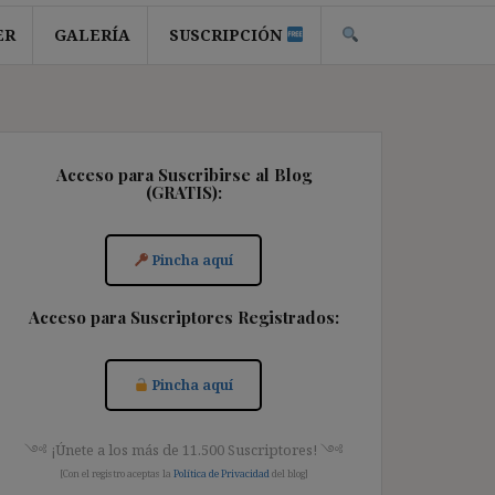
ER
GALERÍA
SUSCRIPCIÓN
Acceso para Suscribirse al Blog
(GRATIS):
Pincha aquí
Acceso para Suscriptores Registrados:
Pincha aquí
༺ ¡Únete a los más de 11.500 Suscriptores! ༺
[Con el registro aceptas la
Política de Privacidad
del blog]