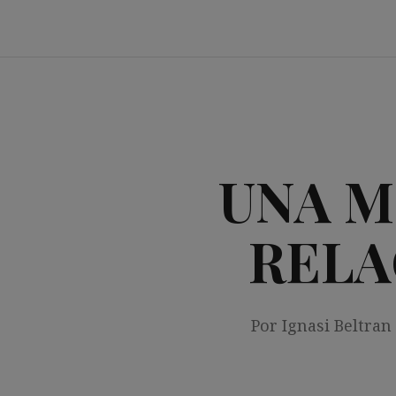
Saltar
al
contenido
UNA M
RELA
Por Ignasi Beltran