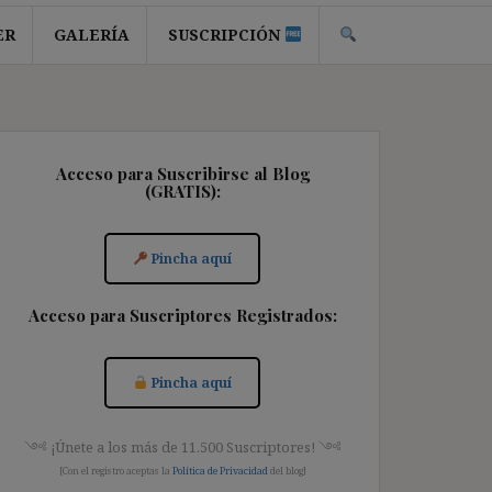
ER
GALERÍA
SUSCRIPCIÓN
Acceso para Suscribirse al Blog
(GRATIS):
Pincha aquí
Acceso para Suscriptores Registrados:
Pincha aquí
༺ ¡Únete a los más de 11.500 Suscriptores! ༺
[Con el registro aceptas la
Política de Privacidad
del blog]