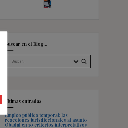
Buscar en el Blog…
Últimas entradas
Empleo público temporal: las
reacciones jurisdiccionales al asunto
Obadal en 10 criterios interpretativos