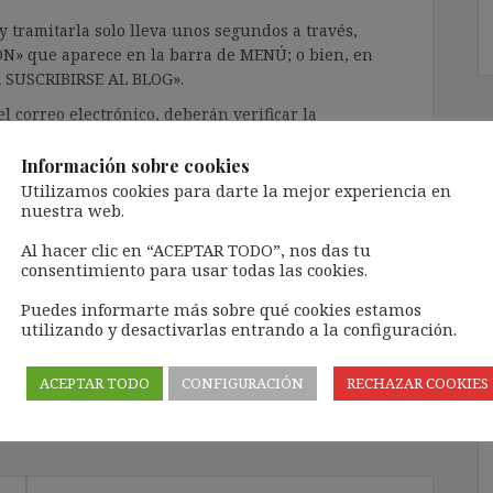
 tramitarla solo lleva unos segundos a través,
ÓN» que aparece en la barra de MENÚ; o bien, en
RA SUSCRIBIRSE AL BLOG».
l correo electrónico, deberán verificar la
irán en el correo electrónico registrado (según
ar la bandeja de «Spam»).
Información sobre cookies
Utilizamos cookies para darte la mejor experiencia en
nuestra web.
te pueda causar.
Al hacer clic en “ACEPTAR TODO”, nos das tu
cidad del blog: https://ignasibeltran.com/politica-
consentimiento para usar todas las cookies.
Puedes informarte más sobre qué cookies estamos
utilizando y desactivarlas entrando a la configuración.
e empresas
,
grupo patológico de empresas
,
ACEPTAR TODO
CONFIGURACIÓN
RECHAZAR COOKIES