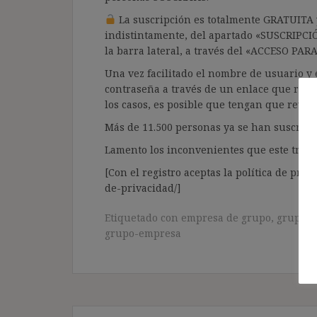
La suscripción es totalmente GRATUITA y
indistintamente, del apartado «SUSCRIPCI
la barra lateral, a través del «ACCESO PA
Una vez facilitado el nombre de usuario y e
contraseña a través de un enlace que recib
los casos, es posible que tengan que revis
Más de 11.500 personas ya se han suscrito.
Lamento los inconvenientes que este trámi
[Con el registro aceptas la política de priva
de-privacidad/]
Etiquetado con
empresa de grupo
,
grupo d
grupo-empresa
Navegación