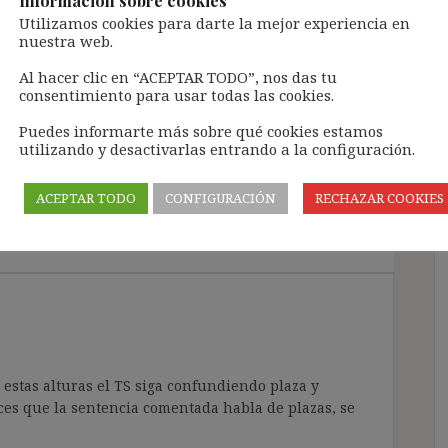
Información sobre cookies
Utilizamos cookies para darte la mejor experiencia en
nuestra web.
¿UN INDEFINIDO NO FIJO PUEDE SER FIJO-
DISCONTINUO?
Al hacer clic en “ACEPTAR TODO”, nos das tu
consentimiento para usar todas las cookies.
Puedes informarte más sobre qué cookies estamos
utilizando y desactivarlas entrando a la configuración.
nidos no fijos tienen derecho a
ACEPTAR TODO
CONFIGURACIÓN
RECHAZAR COOKIES
 ¿vuelven a ser temporales?)
”
stas alturas el TS siga confundiendo plaza y
ces que la sentencia comentada habla de plazas, se