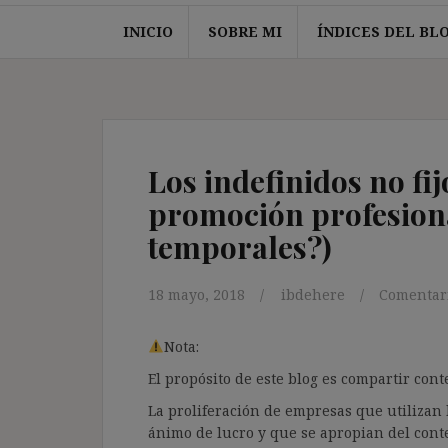
INICIO
SOBRE MI
ÍNDICES DEL BL
Los indefinidos no fij
promoción profesiona
temporales?)
18 mayo, 2018
ibdehere
Comentari
Nota:
El propósito de este blog es compartir co
La proliferación de empresas que utilizan l
ánimo de lucro y que se apropian del cont