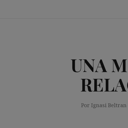
Saltar
al
contenido
UNA M
RELA
Por Ignasi Beltran