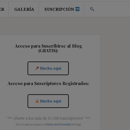
ER
GALERÍA
SUSCRIPCIÓN
Acceso para Suscribirse al Blog
(GRATIS):
Pincha aquí
Acceso para Suscriptores Registrados:
Pincha aquí
༺ ¡Únete a los más de 11.500 Suscriptores! ༺
[Con el registro aceptas la
Política de Privacidad
del blog]