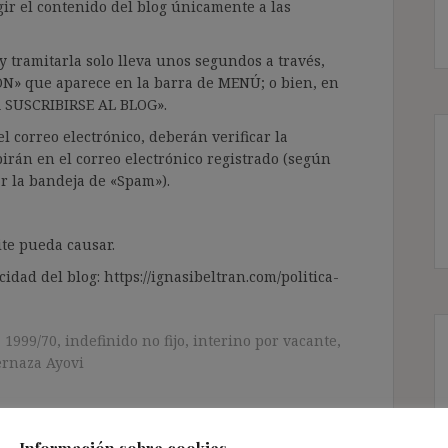
gir el contenido del blog únicamente a las
 tramitarla solo lleva unos segundos a través,
ÓN» que aparece en la barra de MENÚ; o bien, en
RA SUSCRIBIRSE AL BLOG».
l correo electrónico, deberán verificar la
irán en el correo electrónico registrado (según
ar la bandeja de «Spam»).
te pueda causar.
cidad del blog: https://ignasibeltran.com/politica-
a 1999/70
,
indefinido no fijo
,
interino por vacante
,
ernaza Ayovi