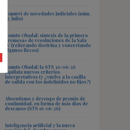
Popurrí de novedades judiciales (núm.
57, Julio)
Asunto Obadal: síntesis de la primera
«remesa» de resoluciones de la Sala
IV (reiterando doctrina y concretando
algunos flecos)
Asunto Obadal: la STS 30/06/26
aquilata nuevos criterios
interpretativos (y ¿vuelve a la casilla
de salida con los indefinidos no fijos?)
Absentismo y devengo de premio de
continuidad, en forma de más días de
descanso (STS 16/06/26)
Inteligencia artificial y la nueva