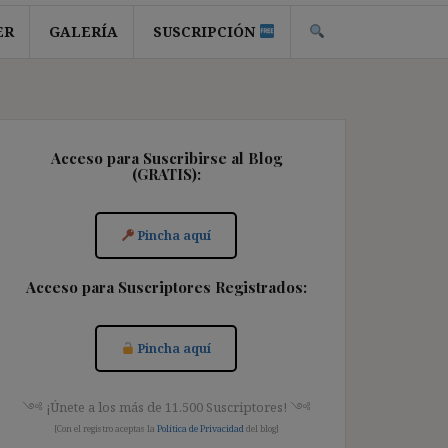
ER
GALERÍA
SUSCRIPCIÓN
Acceso para Suscribirse al Blog
(GRATIS):
Pincha aquí
Acceso para Suscriptores Registrados:
Pincha aquí
༺ ¡Únete a los más de 11.500 Suscriptores! ༺
[Con el registro aceptas la
Política de Privacidad
del blog]