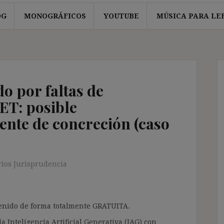
OG
MONOGRÁFICOS
YOUTUBE
MÚSICA PARA LE
o por faltas de
 ET: posible
ente de concreción (caso
ios Jurisprudencia
ntenido de forma totalmente GRATUITA.
a Inteligencia Artificial Generativa (IAG) con