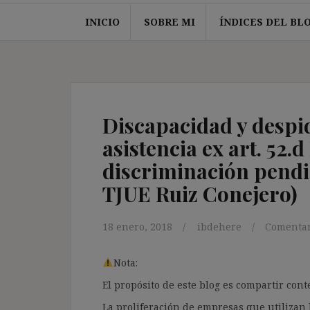
INICIO
SOBRE MI
ÍNDICES DEL BL
Discapacidad y despid
asistencia ex art. 52.d
discriminación pendi
TJUE Ruiz Conejero)
18 enero, 2018
ibdehere
Comentar
Nota:
El propósito de este blog es compartir co
La proliferación de empresas que utilizan l