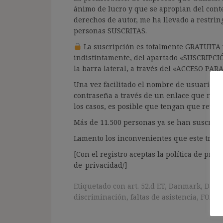
ánimo de lucro y que se apropian del cont
derechos de autor, me ha llevado a restrin
personas SUSCRITAS.
La suscripción es totalmente GRATUITA y
indistintamente, del apartado «SUSCRIPCI
la barra lateral, a través del «ACCESO PA
Una vez facilitado el nombre de usuario y e
contraseña a través de un enlace que recib
los casos, es posible que tengan que revis
Más de 11.500 personas ya se han suscrito.
Lamento los inconvenientes que este trámi
[Con el registro aceptas la política de priva
de-privacidad/]
Etiquetado con
art. 52.d ET
,
Danmark
,
Daou
discriminación
,
faltas de asistencia
,
FOA
,
R