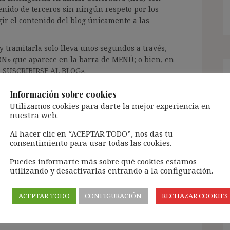
enido de terceros sin ningún respeto por los
gir el contenido del blog únicamente a las
 tramitarla solo lleva unos segundos a través,
ÓN» que aparece en la barra de MENÚ; o bien, en
RA SUSCRIBIRSE AL BLOG».
l correo electrónico, deberán verificar la
Información sobre cookies
irán en el correo electrónico registrado (según
Utilizamos cookies para darte la mejor experiencia en
ar la bandeja de «Spam»).
nuestra web.
Al hacer clic en “ACEPTAR TODO”, nos das tu
consentimiento para usar todas las cookies.
te pueda causar.
cidad del blog: https://ignasibeltran.com/politica-
Puedes informarte más sobre qué cookies estamos
utilizando y desactivarlas entrando a la configuración.
idi
,
Directiva 2000/78
,
discapacidad
,
ACEPTAR TODO
CONFIGURACIÓN
RECHAZAR COOKIES
DLeg 1/2013
,
Ruiz Conejero