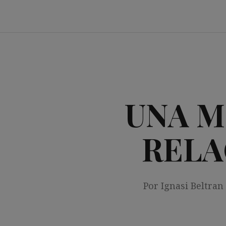
Saltar
al
contenido
UNA M
RELA
Por Ignasi Beltran