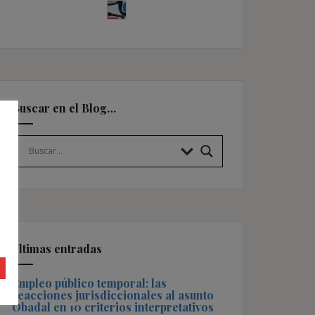
Buscar en el Blog…
Últimas entradas
Empleo público temporal: las
reacciones jurisdiccionales al asunto
Obadal en 10 criterios interpretativos