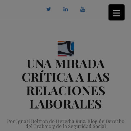
Saltar
al
contenido
twitter
Linkedin
youtube
UNA MIRADA
CRÍTICA A LAS
RELACIONES
LABORALES
Por Ignasi Beltran de Heredia Ruiz. Blog de Derecho
del Trabajo y de la Seguridad Social