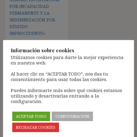
POR INCAPACIDAD
PERMANENTE Y LA
INDEMNIZACIÓN POR
DESPIDO
IMPROCEDENTE»
Información sobre cookies
Utilizamos cookies para darte la mejor experiencia
Deja una respuesta
en nuestra web.
Tu dirección de correo electrónico no será publicada.
Los
Al hacer clic en “ACEPTAR TODO”, nos das tu
consentimiento para usar todas las cookies.
campos obligatorios están marcados con
*
Comentario
*
Puedes informarte más sobre qué cookies estamos
utilizando y desactivarlas entrando a la
configuración.
ACEPTAR TODO
CONFIGURACIÓN
RECHAZAR COOKIES