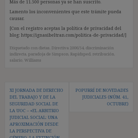
Más de 11.500 personas ya se han suscrito.
Lamento los inconvenientes que este trámite pueda
causar.
[Con el registro aceptas la política de privacidad del
blog: https://ignasibeltran.com/politica-de-privacidad/]
Etiquetado con
dietas
,
Directiva 2006/54
,
discriminación
indirecta
,
paradoja de Simpson
,
Rapidsped
,
retribución
,
salario
,
Williams
Navegación
XI JORNADA DE DERECHO
POPURRÍ DE NOVEDADES
de
DEL TRABAJO Y DE LA
JUDICIALES (NÚM. 41,
entradas
SEGURIDAD SOCIAL DE
OCTUBRE)
LA UOC – «EL ARBITRIO
JUDICIAL SOCIAL: UNA
APROXIMACIÓN DESDE
LA PERSPECTIVA DE
GÉNERO, LA EXTINCIÓN