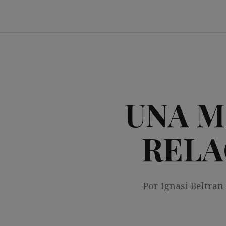
Saltar
al
contenido
UNA M
RELA
Por Ignasi Beltran