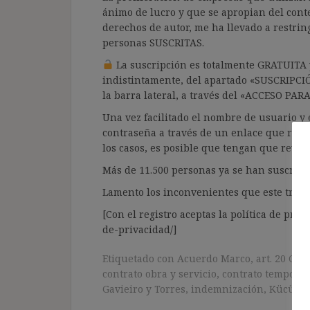
ánimo de lucro y que se apropian del cont
derechos de autor, me ha llevado a restrin
personas SUSCRITAS.
La suscripción es totalmente GRATUITA y
indistintamente, del apartado «SUSCRIPCI
la barra lateral, a través del «ACCESO PA
Una vez facilitado el nombre de usuario y e
contraseña a través de un enlace que recib
los casos, es posible que tengan que revis
Más de 11.500 personas ya se han suscrito.
Lamento los inconvenientes que este trámi
[Con el registro aceptas la política de priva
de-privacidad/]
Etiquetado con
Acuerdo Marco
,
art. 20 CD
contrato obra y servicio
,
contrato temporal
Gavieiro y Torres
,
indemnización
,
Kücükde