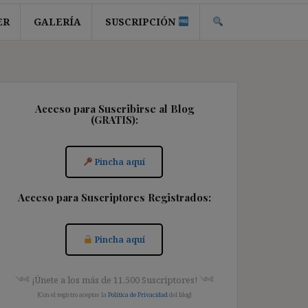
ER
GALERÍA
SUSCRIPCIÓN
Acceso para Suscribirse al Blog
(GRATIS):
Pincha aquí
Acceso para Suscriptores Registrados:
Pincha aquí
༺ ¡Únete a los más de 11.500 Suscriptores! ༺
[Con el registro aceptas la
Política de Privacidad
del blog]