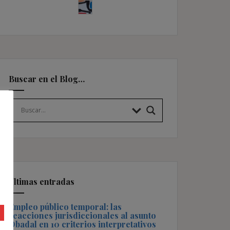
Buscar en el Blog…
Últimas entradas
Empleo público temporal: las
reacciones jurisdiccionales al asunto
Obadal en 10 criterios interpretativos