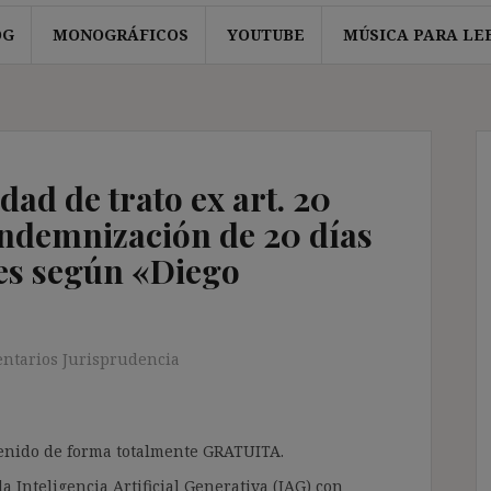
OG
MONOGRÁFICOS
YOUTUBE
MÚSICA PARA LE
dad de trato ex art. 20
indemnización de 20 días
es según «Diego
ntarios Jurisprudencia
ntenido de forma totalmente GRATUITA.
a Inteligencia Artificial Generativa (IAG) con