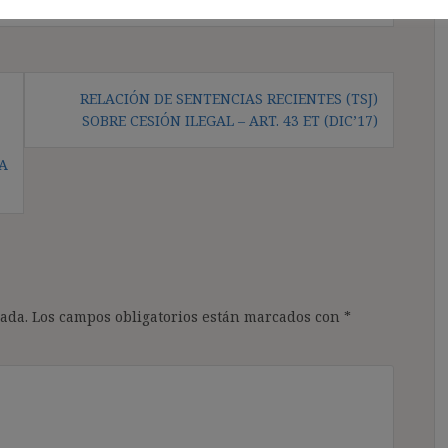
RELACIÓN DE SENTENCIAS RECIENTES (TSJ)
SOBRE CESIÓN ILEGAL – ART. 43 ET (DIC’17)
NA
ada.
Los campos obligatorios están marcados con
*