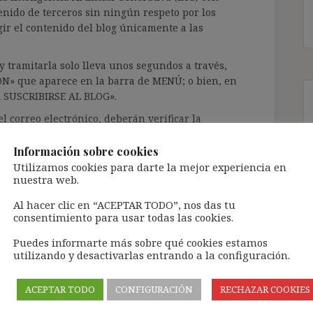
enido de terceros sin ningún respeto por los
gir el contenido del blog únicamente a las
 tramitarla solo lleva unos segundos a través,
ÓN» que aparece en la barra de MENÚ; o bien, en
RA SUSCRIBIRSE AL BLOG».
l correo electrónico, deberán verificar la
irán en el correo electrónico registrado (según
ar la bandeja de «Spam»).
Información sobre cookies
Utilizamos cookies para darte la mejor experiencia en
nuestra web.
te pueda causar.
Al hacer clic en “ACEPTAR TODO”, nos das tu
cidad del blog: https://ignasibeltran.com/politica-
consentimiento para usar todas las cookies.
Puedes informarte más sobre qué cookies estamos
utilizando y desactivarlas entrando a la configuración.
FUE
,
Castrejana López
,
contrato de interinidad
,
,
de Diego Porras 1
,
Directiva 1999/70
,
Fransson
,
ACEPTAR TODO
CONFIGURACIÓN
RECHAZAR COOKIES
veci
,
Martínez Andrés
,
Pérez López