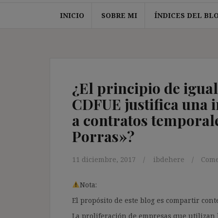
INICIO
SOBRE MI
ÍNDICES DEL BL
¿El principio de igual
CDFUE justifica una 
a contratos temporal
Porras»?
11 diciembre, 2017
ibdehere
Come
Nota:
El propósito de este blog es compartir co
La proliferación de empresas que utilizan l