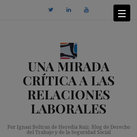
Saltar
al
contenido
twitter
Linkedin
youtube
UNA MIRADA
CRÍTICA A LAS
RELACIONES
LABORALES
Por Ignasi Beltran de Heredia Ruiz. Blog de Derecho
del Trabajo y de la Seguridad Social