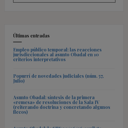
Últimas entradas
Empleo público temporal: las reacciones
jurisdiccionales al asunto Obadal en 10
criterios interpretativos
Popurrí de novedades judiciales (núm. 57,
Julio)
Asunto Obadal: síntesis de la primera
«remesa» de resoluciones de la Sala IV
(reiterando doctrina y concretando algunos
flecos)