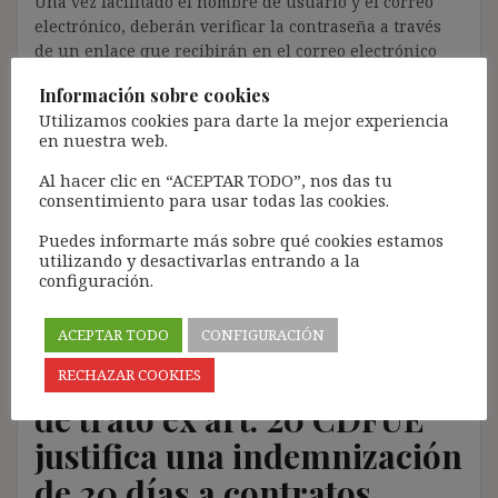
Una vez facilitado el nombre de usuario y el correo
electrónico, deberán verificar la contraseña a través
de un enlace que recibirán en el correo electrónico
registrado (según los casos, es posible que tengan que
Información sobre cookies
revisar la bandeja de «Spam»).
Utilizamos cookies para darte la mejor experiencia
Más de 11.500 personas ya se han suscrito.
en nuestra web.
Lamento los inconvenientes que este trámite pueda
Al hacer clic en “ACEPTAR TODO”, nos das tu
causar.
consentimiento para usar todas las cookies.
[Con el registro aceptas la política de privacidad del
Puedes informarte más sobre qué cookies estamos
blog: https://ignasibeltran.com/politica-de-privacidad/]
utilizando y desactivarlas entrando a la
configuración.
ACEPTAR TODO
CONFIGURACIÓN
¿El principio de igualdad
RECHAZAR COOKIES
de trato ex art. 20 CDFUE
justifica una indemnización
de 20 días a contratos