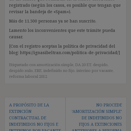
registrado (según los casos, es posible que tengan que
revisar la bandeja de «Spam»).
Más de 11.500 personas ya se han suscrito.
Lamento los inconvenientes que este trámite pueda
causar.
[Con el registro aceptas la política de privacidad del
blog: https://ignasibeltran.com/politica-de-privacidad/]
Etiquetado con
amortización simple
,
DA 20 ET
,
despido
,
despido nulo
,
ERE
,
indefinido no fijo
,
interino por vacante
,
reforma laboral 2012
Navegación
A PROPÓSITO DE LA
NO PROCEDE
de
EXTINCIÓN
‘AMORTIZACIÓN SIMPLE’
entradas
CONTRACTUAL DE
DE INDEFINIDOS NO
INDEFINIDOS NO FIJOS E
FIJOS A EXTINCIONES
INTERINOS POR VACANTE
ANTERIORES A REFORMA