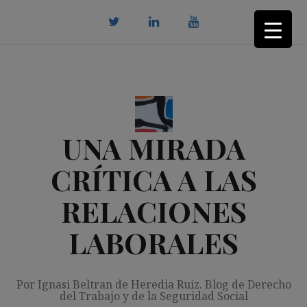
Saltar
al
contenido
twitter
Linkedin
youtube
UNA MIRADA
CRÍTICA A LAS
RELACIONES
LABORALES
Por Ignasi Beltran de Heredia Ruiz. Blog de Derecho
del Trabajo y de la Seguridad Social