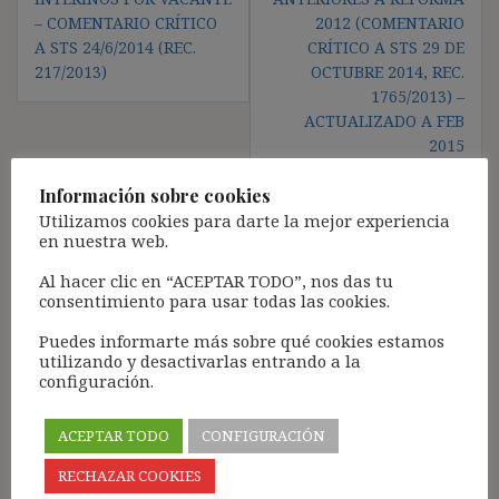
– COMENTARIO CRÍTICO
2012 (COMENTARIO
A STS 24/6/2014 (REC.
CRÍTICO A STS 29 DE
217/2013)
OCTUBRE 2014, REC.
1765/2013) –
ACTUALIZADO A FEB
2015
Información sobre cookies
Utilizamos cookies para darte la mejor experiencia
en nuestra web.
Deja una respuesta
Al hacer clic en “ACEPTAR TODO”, nos das tu
Tu dirección de correo electrónico no será publicada.
Los
consentimiento para usar todas las cookies.
campos obligatorios están marcados con
*
Puedes informarte más sobre qué cookies estamos
Comentario
*
utilizando y desactivarlas entrando a la
configuración.
ACEPTAR TODO
CONFIGURACIÓN
RECHAZAR COOKIES