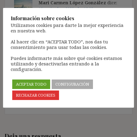
Mari Carmen López González
dice:
16 noviembre, 2020 a las 12:03
Información sobre cookies
Muchísimas gracias y enhorabuena por su
Utilizamos cookies para darte la mejor experiencia
en nuestra web.
didáctica explicación de esta cuestión tan
importante.
Al hacer clic en “ACEPTAR TODO”, nos das tu
También mis felicitaciones a los pequeños
consentimiento para usar todas las cookies.
grandes artistas ilustradores. Nos alegran la
Puedes informarte más sobre qué cookies estamos
lectura.
utilizando y desactivarlas entrando a la
Saludos cordiales.
configuración.
Mari Carmen López González
Prof. de Formación y orientación laboral en ciclos
ACEPTAR TODO
CONFIGURACIÓN
formativos de FP en el IES Alonso de Madrigal de
Ávila
RECHAZAR COOKIES
Responder
Deja una respuesta