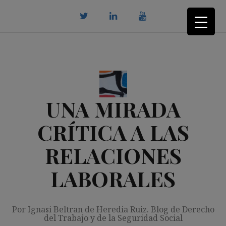
Saltar
al
contenido
twitter
Linkedin
youtube
UNA MIRADA
CRÍTICA A LAS
RELACIONES
LABORALES
Por Ignasi Beltran de Heredia Ruiz. Blog de Derecho
del Trabajo y de la Seguridad Social