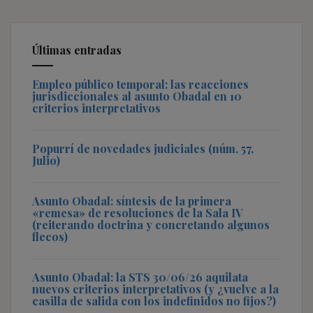
Últimas entradas
Empleo público temporal: las reacciones
jurisdiccionales al asunto Obadal en 10
criterios interpretativos
Popurrí de novedades judiciales (núm. 57,
Julio)
Asunto Obadal: síntesis de la primera
«remesa» de resoluciones de la Sala IV
(reiterando doctrina y concretando algunos
flecos)
Asunto Obadal: la STS 30/06/26 aquilata
nuevos criterios interpretativos (y ¿vuelve a la
casilla de salida con los indefinidos no fijos?)