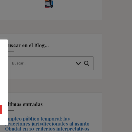
Buscar en el Blog…
Últimas entradas
Empleo público temporal: las
reacciones jurisdiccionales al asunto
Obadal en 10 criterios interpretativos