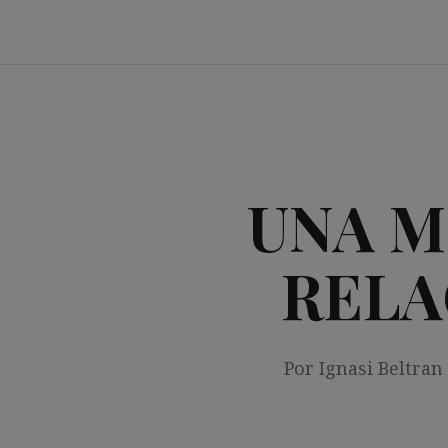
Saltar
al
contenido
UNA M
RELA
Por Ignasi Beltran