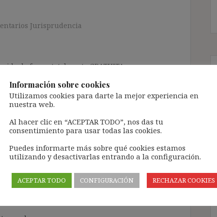
entarios Jurisprudencia
ntenido de forma totalmente GRATUITA.
a Inteligencia Artificial Generativa (IAG) con
Información sobre cookies
enido de terceros sin ningún respeto por los
Utilizamos cookies para darte la mejor experiencia en
gir el contenido del blog únicamente a las
nuestra web.
Al hacer clic en “ACEPTAR TODO”, nos das tu
 tramitarla solo lleva unos segundos a través,
consentimiento para usar todas las cookies.
ÓN» que aparece en la barra de MENÚ; o bien, en
Puedes informarte más sobre qué cookies estamos
RA SUSCRIBIRSE AL BLOG».
utilizando y desactivarlas entrando a la configuración.
l correo electrónico, deberán verificar la
irán en el correo electrónico registrado (según
ACEPTAR TODO
CONFIGURACIÓN
RECHAZAR COOKIES
ar la bandeja de «Spam»).