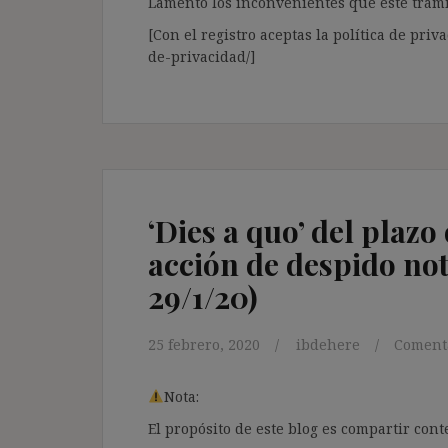
Lamento los inconvenientes que este trámi
[Con el registro aceptas la política de priva
de-privacidad/]
‘Dies a quo’ del plazo
acción de despido no
29/1/20)
25 febrero, 2020
ibdehere
Comenta
Nota:
El propósito de este blog es compartir co