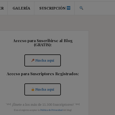
ER
GALERÍA
SUSCRIPCIÓN
Acceso para Suscribirse al Blog
(GRATIS):
Pincha aquí
Acceso para Suscriptores Registrados:
Pincha aquí
༺ ¡Únete a los más de 11.500 Suscriptores! ༺
[Con el registro aceptas la
Política de Privacidad
del blog]