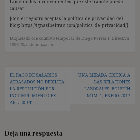
Lamento los inconvenientes que este trámite pueda
causar.
[Con el registro aceptas la política de privacidad del
blog: https://ignasibeltran.com/politica-de-privacidad/]
Etiquetado con
contrato temporal
,
de Diego Porras 1
,
Directiva
1999/70
,
indemnización
Navegación
EL PAGO DE SALARIOS
UNA MIRADA CRÍTICA A
de
ATRASADOS NO DEBILITA
LAS RELACIONES
entradas
LA RESOLUCIÓN POR
LABORALES: BOLETÍN
INCUMPLIMIENTO EX
NÚM. 1, ENERO 2017
ART. 50 ET
Deja una respuesta