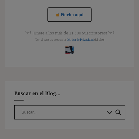
Pincha aquí
༺ ¡Únete a los más de 11.500 Suscriptores! ༺
[Con el registro aceptas la
Política de Privacidad
del blog]
Buscar en el Blog…