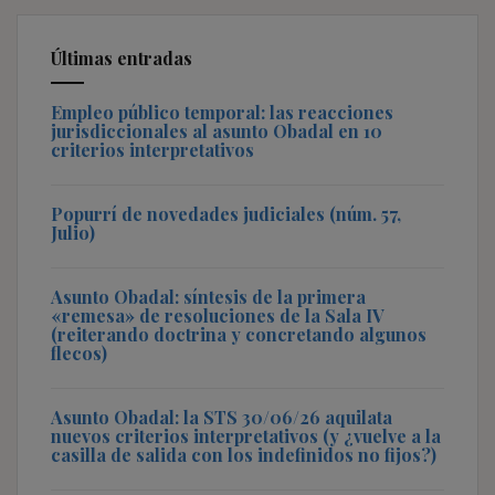
Últimas entradas
Empleo público temporal: las reacciones
jurisdiccionales al asunto Obadal en 10
criterios interpretativos
Popurrí de novedades judiciales (núm. 57,
Julio)
Asunto Obadal: síntesis de la primera
«remesa» de resoluciones de la Sala IV
(reiterando doctrina y concretando algunos
flecos)
Asunto Obadal: la STS 30/06/26 aquilata
nuevos criterios interpretativos (y ¿vuelve a la
casilla de salida con los indefinidos no fijos?)