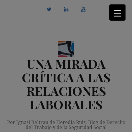
Saltar
al
contenido
twitter
Linkedin
youtube
UNA MIRADA
CRÍTICA A LAS
RELACIONES
LABORALES
Por Ignasi Beltran de Heredia Ruiz. Blog de Derecho
del Trabajo y de la Seguridad Social