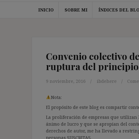
INICIO
SOBRE MI
ÍNDICES DEL BL
Convenio colectivo d
ruptura del principi
9 noviembre, 2016
ibdehere
Come
Nota:
El propósito de este blog es compartir co
La proliferación de empresas que utilizan l
ánimo de lucro y que se apropian del cont
derechos de autor, me ha llevado a restrin
personas SUSCRITAS.