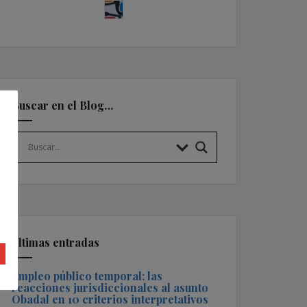
Buscar en el Blog…
Últimas entradas
Empleo público temporal: las
reacciones jurisdiccionales al asunto
Obadal en 10 criterios interpretativos