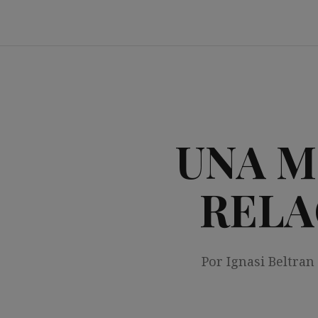
Saltar
al
contenido
UNA M
RELA
Por Ignasi Beltran