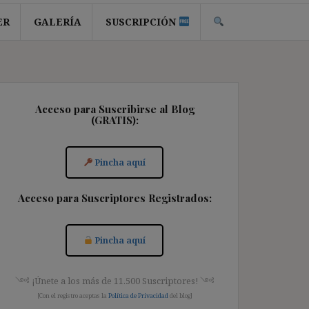
ER
GALERÍA
SUSCRIPCIÓN
Acceso para Suscribirse al Blog
(GRATIS):
Pincha aquí
Acceso para Suscriptores Registrados:
Pincha aquí
༺ ¡Únete a los más de 11.500 Suscriptores! ༺
[Con el registro aceptas la
Política de Privacidad
del blog]