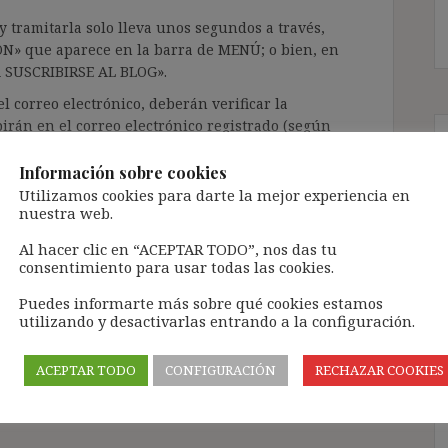
 tramitarla solo lleva unos segundos a través,
ÓN» que aparece en la barra de MENÚ; o bien, en
RA SUSCRIBIRSE AL BLOG».
l correo electrónico, deberán verificar la
irán en el correo electrónico registrado (según
ar la bandeja de «Spam»).
Información sobre cookies
Utilizamos cookies para darte la mejor experiencia en
te pueda causar.
nuestra web.
cidad del blog: https://ignasibeltran.com/politica-
Al hacer clic en “ACEPTAR TODO”, nos das tu
consentimiento para usar todas las cookies.
Puedes informarte más sobre qué cookies estamos
8 ET
,
art. 89 ET
,
convenio colectivo de empresa
,
utilizando y desactivarlas entrando a la configuración.
itimación inicial
,
legitimación plena
,
principio de
ACEPTAR TODO
CONFIGURACIÓN
RECHAZAR COOKIES